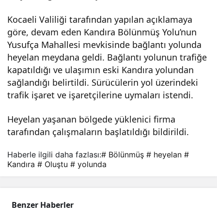
Yolu
Kocaeli Valiliği tarafından yapılan açıklamaya
göre, devam eden Kandıra Bölünmüş Yolu’nun
’nda
Yusufça Mahallesi mevkisinde bağlantı yolunda
heyelan meydana geldi. Bağlantı yolunun trafiğe
kapatıldığı ve ulaşımın eski Kandıra yolundan
hey
sağlandığı belirtildi. Sürücülerin yol üzerindeki
trafik işaret ve işaretçilerine uymaları istendi.
elan
Heyelan yaşanan bölgede yüklenici firma
oluş
tarafından çalışmaların başlatıldığı bildirildi.
tu
Haberle ilgili daha fazlası:
# Bölünmüş
# heyelan
#
Kandıra
# Oluştu
# yolunda
Benzer Haberler