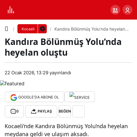
Yazı
Kandıra Bölünmüş Yolu’nda heyelan
Kocaeli
oluştu
Kandıra Bölünmüş Yolu’nda
Boyutunu
heyelan oluştu
Ayarla
Kan
22 Ocak 2026, 13:29
yayınlandı
0
PAYLAŞ
dıra
Küçük
100%
Dev
Böl
GOOGLE'DA ABONE OL
0
PAYLAŞ
BEĞEN
ünm
Varsayılana
Kocaeli’nde Kandıra Bölünmüş Yolu’nda heyelan
üş
dön
meydana geldi ve ulaşım aksadı.