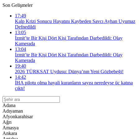
Son Gelişmeler
17:49
Kalp Krizi Sonucu Hayatını Kaybeden Savcı Ayhan Uyumaz
Defnedildi
13:05
İzmit’te Bir Kişi Dört Kişi Tarafından Darbedildi: Olay
Kamerada
13:04
İzmit’te Bir Kişi Dört Kişi Tarafından Darbedildi: Olay
Kamerada
19:40
2026 TÜRKSAT Uydusu: Dünya’nın Yeni Gözbebeği!
14:42
İHA pilotu olma hayali kuranların sayısı neredeyse üç katına
çıktı!
Adana
Adıyaman
Afyonkarahisar
Ağrı
Amasya
Ankara
Antalya