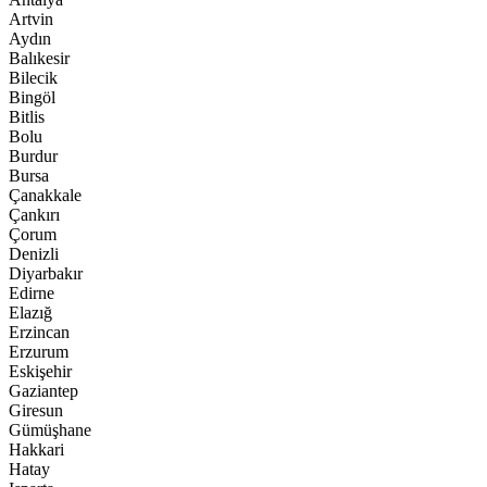
Artvin
Aydın
Balıkesir
Bilecik
Bingöl
Bitlis
Bolu
Burdur
Bursa
Çanakkale
Çankırı
Çorum
Denizli
Diyarbakır
Edirne
Elazığ
Erzincan
Erzurum
Eskişehir
Gaziantep
Giresun
Gümüşhane
Hakkari
Hatay