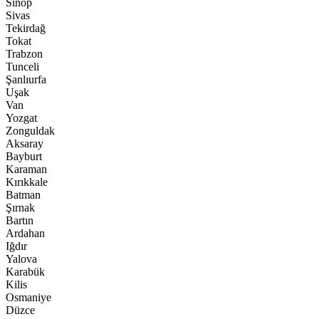
Sinop
Sivas
Tekirdağ
Tokat
Trabzon
Tunceli
Şanlıurfa
Uşak
Van
Yozgat
Zonguldak
Aksaray
Bayburt
Karaman
Kırıkkale
Batman
Şırnak
Bartın
Ardahan
Iğdır
Yalova
Karabük
Kilis
Osmaniye
Düzce