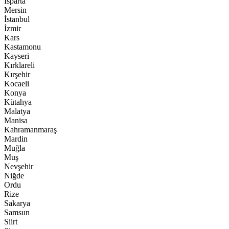
Isparta
Mersin
İstanbul
İzmir
Kars
Kastamonu
Kayseri
Kırklareli
Kırşehir
Kocaeli
Konya
Kütahya
Malatya
Manisa
Kahramanmaraş
Mardin
Muğla
Muş
Nevşehir
Niğde
Ordu
Rize
Sakarya
Samsun
Siirt