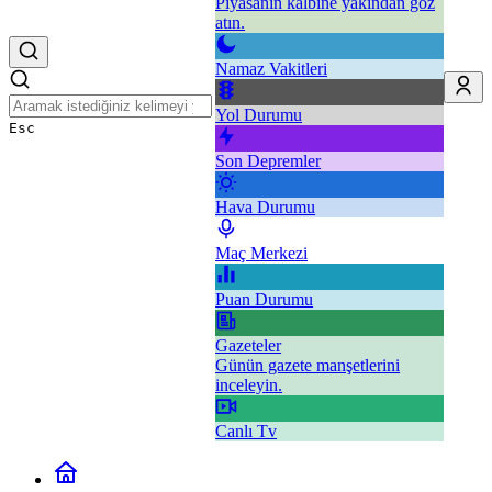
Piyasanın kalbine yakından göz
atın.
Namaz Vakitleri
Yol Durumu
Esc
Son Depremler
Hava Durumu
Maç Merkezi
Puan Durumu
Gazeteler
Günün gazete manşetlerini
inceleyin.
Canlı Tv