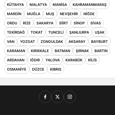
KÜTAHYA
MALATYA
MANISA
KAHRAMANMARAŞ
MARDIN
MUĞLA
MUŞ
NEVŞEHIR
NIĞDE
ORDU
RIZE
SAKARYA
SIIRT
SINOP
SIVAS
TEKIRDAĞ
TOKAT
TUNCELI
ŞANLIURFA
UŞAK
VAN
YOZGAT
ZONGULDAK
AKSARAY
BAYBURT
KARAMAN
KIRIKKALE
BATMAN
ŞIRNAK
BARTIN
ARDAHAN
IĞDIR
YALOVA
KARABÜK
KILIS
OSMANIYE
DÜZCE
KIBRIS