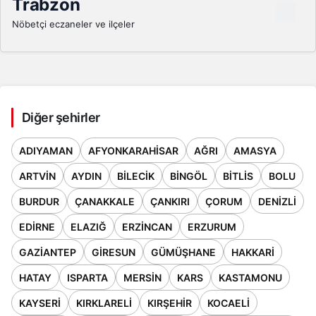
Trabzon
Nöbetçi eczaneler ve ilçeler
Diğer şehirler
ADIYAMAN
AFYONKARAHISAR
AĞRI
AMASYA
ARTVIN
AYDIN
BILECIK
BINGÖL
BITLIS
BOLU
BURDUR
ÇANAKKALE
ÇANKIRI
ÇORUM
DENIZLI
EDIRNE
ELAZIĞ
ERZINCAN
ERZURUM
GAZIANTEP
GIRESUN
GÜMÜŞHANE
HAKKARI
HATAY
ISPARTA
MERSIN
KARS
KASTAMONU
KAYSERI
KIRKLARELI
KIRŞEHIR
KOCAELI