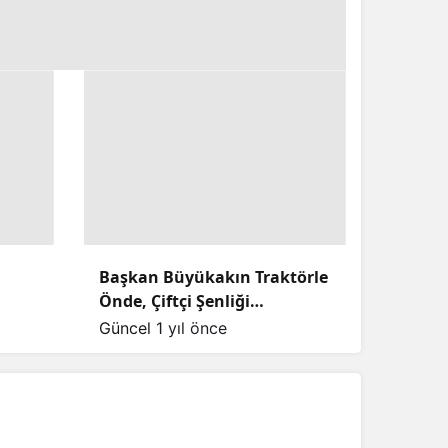
Başkan Büyükakın Traktörle
Önde, Çiftçi Şenliği
atan
Kocaeli’de Coşkuyla Sürüyor!
Güncel
1 yıl önce