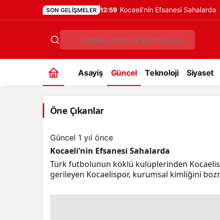
Kocaeli’nin Efsanesi Sahalarda
12:59
SON GELIŞMELER
Asayiş
Güncel
Teknoloji
Siyaset
Öne Çıkanlar
Güncel
1 yıl önce
Kocaeli’nin Efsanesi Sahalarda
Türk futbolunun köklü kulüplerinden Kocaelis
gerileyen Kocaelispor, kurumsal kimliğini boz