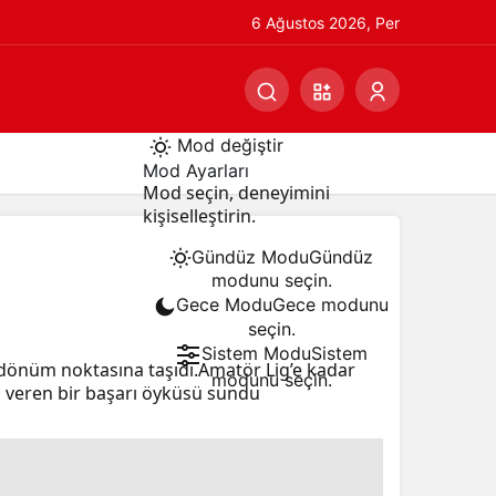
6 Ağustos 2026, Per
Mod değiştir
Mod Ayarları
Mod seçin, deneyimini
kişiselleştirin.
Gündüz Modu
Gündüz
modunu seçin.
Gece Modu
Gece modunu
seçin.
Sistem Modu
Sistem
 dönüm noktasına taşıdı.Amatör Lig’e kadar
modunu seçin.
m veren bir başarı öyküsü sundu