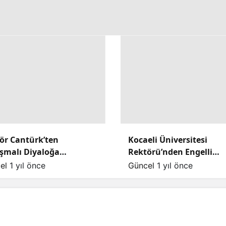
ör Cantürk’ten
Kocaeli Üniversitesi
ışmalı Diyaloğa
Rektörü’nden Engelli
lama: “Sözlerim
Öğrenciye Tartışma Yar
el
1 yıl önce
Güncel
1 yıl önce
tıldı”
Yanıt