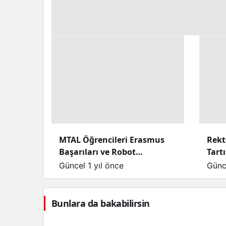
MTAL Öğrencileri Erasmus
Rekt
Başarıları ve Robot
Tart
Yarışmalarıyla Göz
Açık
Güncel
1 yıl önce
Günc
Dolduruyor
Çarpı
Bunlara da bakabilirsin