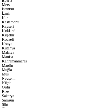
Isparta
Mersin
İstanbul
İzmir
Kars
Kastamonu
Kayseri
Kırklareli
Kırşehir
Kocaeli
Konya
Kütahya
Malatya
Manisa
Kahramanmaraş
Mardin
Muğla
Muş
Nevşehir
Niğde
Ordu
Rize
Sakarya
Samsun
Siirt