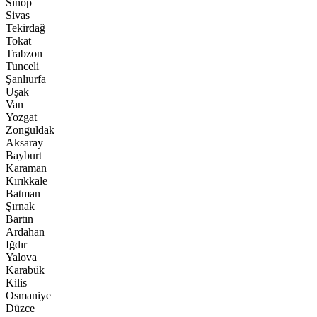
Sinop
Sivas
Tekirdağ
Tokat
Trabzon
Tunceli
Şanlıurfa
Uşak
Van
Yozgat
Zonguldak
Aksaray
Bayburt
Karaman
Kırıkkale
Batman
Şırnak
Bartın
Ardahan
Iğdır
Yalova
Karabük
Kilis
Osmaniye
Düzce