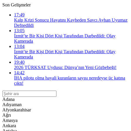
Son Gelişmeler
17:49
Kalp Krizi Sonucu Hayatını Kaybeden Savcı Ayhan Uyumaz
Defnedildi
13:05
İzmit’te Bir Kişi Dört Kişi Tarafından Darbedildi: Olay
Kamerada
13:04
İzmit’te Bir Kişi Dört Kişi Tarafından Darbedildi: Olay
Kamerada
19:40
2026 TÜRKSAT Uydusu: Dünya’nın Yeni Gözbebeği!
14:42
İHA pilotu olma hayali kuranların sayısı neredeyse üç katına
çıktı!
Adana
Adıyaman
Afyonkarahisar
Ağrı
Amasya
Ankara
Antalya