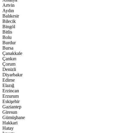
Artvin
Aydın
Balıkesir
Bilecik
Bingöl
Bitlis
Bolu
Burdur
Bursa
Çanakkale
Çankırı
Çorum
Denizli
Diyarbakır
Edirne
Elazığ
Erzincan
Erzurum
Eskişehir
Gaziantep
Giresun
Gümüşhane
Hakkari
Hatay