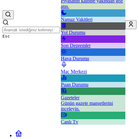
Piyasanın kalbine yakından göz
atın.
Namaz Vakitleri
Yol Durumu
Esc
Son Depremler
Hava Durumu
Maç Merkezi
Puan Durumu
Gazeteler
Günün gazete manşetlerini
inceleyin.
Canlı Tv