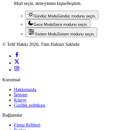
Mod seçin, deneyimini kişiselleştirin.
Gündüz Modu
Gündüz modunu seçin.
Gece Modu
Gece modunu seçin.
Sistem Modu
Sistem modunu seçin.
© Telif Hakkı 2026, Tüm Hakları Saklıdır.
Kurumsal
Hakkımızda
İletişim
Künye
Gizlilik politikası
Bağlantılar
Firma Rehberi