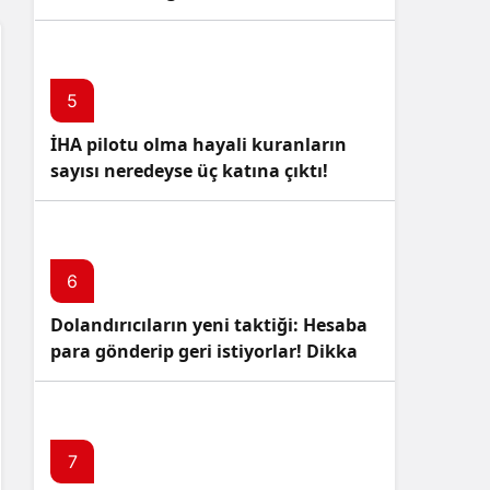
5
İHA pilotu olma hayali kuranların
sayısı neredeyse üç katına çıktı!
6
Dolandırıcıların yeni taktiği: Hesaba
para gönderip geri istiyorlar! Dikkat
Edin!
7