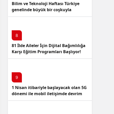
Bilim ve Teknoloji Haftası Türkiye
genelinde büyük bir coşkuyla
kutlandı: İşte Etkinlikler ve
Kutlamalar!
8
81 İlde Aileler İçin Dijital Bağımlılığa
Karşı Eğitim Programları Başlıyor!
9
1 Nisan itibariyle başlayacak olan 5G
dönemi ile mobil iletişimde devrim
başlıyor!