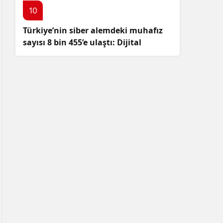
10
Türkiye’nin siber alemdeki muhafız
sayısı 8 bin 455’e ulaştı: Dijital
güvenliğimizi korumak için
çalışmalar artıyor!