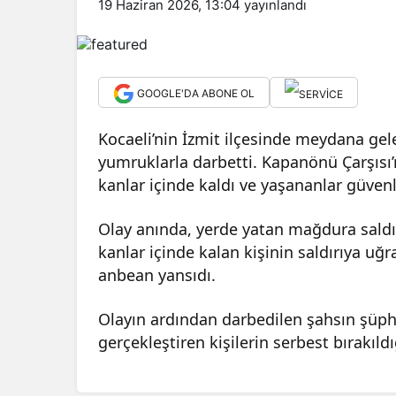
19 Haziran 2026, 13:04
yayınlandı
GOOGLE'DA ABONE OL
Kocaeli’nin İzmit ilçesinde meydana gele
yumruklarla darbetti. Kapanönü Çarşısı’
kanlar içinde kaldı ve yaşananlar güven
Olay anında, yerde yatan mağdura saldı
kanlar içinde kalan kişinin saldırıya uğr
anbean yansıdı.
Olayın ardından darbedilen şahsın şüphe
gerçekleştiren kişilerin serbest bırakıldığ