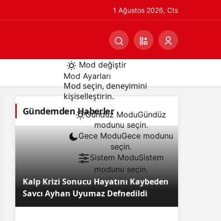
1 Ağustos 2026, Cts
Mod değiştir
Mod Ayarları
Mod seçin, deneyimini
kişiselleştirin.
Gündemden Haberler
Gündüz Modu
Gündüz
modunu seçin.
Gece Modu
Gece modunu
seçin.
Sistem Modu
Sistem
modunu seçin.
Kalp Krizi Sonucu Hayatını Kaybeden
Savcı Ayhan Uyumaz Defnedildi