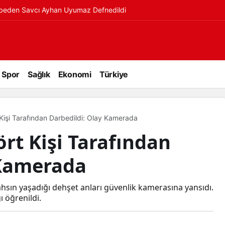
ybeden Savcı Ayhan Uyumaz Defnedildi
Spor
Sağlık
Ekonomi
Türkiye
rt Kişi Tarafından Darbedildi: Olay Kamerada
Dört Kişi Tarafından
 Kamerada
şahsın yaşadığı dehşet anları güvenlik kamerasına yansıdı.
ı öğrenildi.