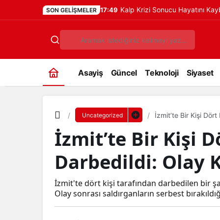
Kalp Krizi Sonucu Hayatını Ka
17:49
SON GELIŞMELER
Asayiş
Güncel
Teknoloji
Siyaset
İzmit’te Bir Kişi Dö
Uncategorized
İzmit’te Bir Kişi 
Darbedildi: Olay
İzmit'te dört kişi tarafından darbedilen bir 
Olay sonrası saldırganların serbest bırakıldığ