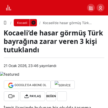
Yazı
Kocaeli’de hasar görmüş Türk
Kocaeli
bayrağına zarar veren 3 kişi
Kocaeli’de hasar görmüş Türk
tutuklandı
Boyutunu
bayrağına zarar veren 3 kişi
Ayarla
tutuklandı
Koc
0
PAYLAŞ
aeli’
21 Ocak 2026, 23:46
yayınlandı
Küçük
100%
Dev
de
GOOGLE'DA ABONE OL
has
Varsayılana
0
PAYLAŞ
BEĞEN
ar
dön
İzmit ilçesinde bulunan bir okulda taşınma