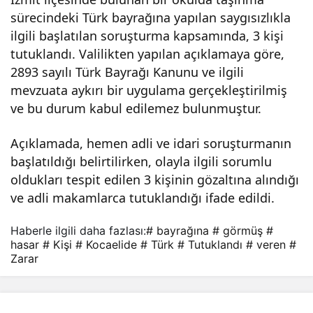
sürecindeki Türk bayrağına yapılan saygısızlıkla
gör
ilgili başlatılan soruşturma kapsamında, 3 kişi
tutuklandı. Valilikten yapılan açıklamaya göre,
müş
2893 sayılı Türk Bayrağı Kanunu ve ilgili
mevzuata aykırı bir uygulama gerçekleştirilmiş
Tür
ve bu durum kabul edilemez bulunmuştur.
k
Açıklamada, hemen adli ve idari soruşturmanın
başlatıldığı belirtilirken, olayla ilgili sorumlu
bayr
oldukları tespit edilen 3 kişinin gözaltına alındığı
ve adli makamlarca tutuklandığı ifade edildi.
ağın
Haberle ilgili daha fazlası:
# bayrağına
# görmüş
#
hasar
# Kişi
# Kocaelide
# Türk
# Tutuklandı
# veren
#
a
Zarar
zara