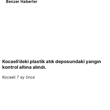
Benzer Haberler
r
vere
n 3
kişi
tutu
Kocaeli’deki plastik atık deposundaki yangın
kontrol altına alındı.
klan
Kocaeli
7 ay önce
dı