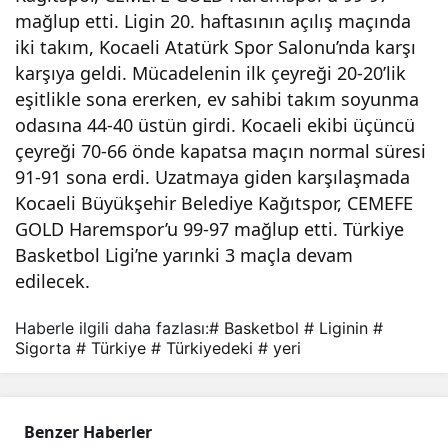
mağlup etti. Ligin 20. haftasının açılış maçında
ketb
iki takım, Kocaeli Atatürk Spor Salonu’nda karşı
karşıya geldi. Mücadelenin ilk çeyreği 20-20’lik
ol
eşitlikle sona ererken, ev sahibi takım soyunma
odasına 44-40 üstün girdi. Kocaeli ekibi üçüncü
Ligi’
çeyreği 70-66 önde kapatsa maçın normal süresi
91-91 sona erdi. Uzatmaya giden karşılaşmada
nin
Kocaeli Büyükşehir Belediye Kağıtspor, CEMEFE
GOLD Haremspor’u 99-97 mağlup etti. Türkiye
Basketbol Ligi’ne yarınki 3 maçla devam
Tür
edilecek.
kiye’
Haberle ilgili daha fazlası:
# Basketbol
# Liginin
#
Sigorta
# Türkiye
# Türkiyedeki
# yeri
deki
Yeri
Benzer Haberler