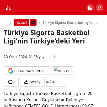
Yazı
Türkiye Sigorta Basketbol Ligi’nin
Kocaeli
Türkiye’deki Yeri
Türkiye Sigorta Basketbol
Boyutunu
Ligi’nin Türkiye’deki Yeri
Ayarla
Tür
23 Ocak 2026, 21:26
yayınlandı
0
PAYLAŞ
kiye
GOOGLE'DA ABONE OL
Küçük
100%
Dev
Sigo
0
PAYLAŞ
BEĞEN
rta
Varsayılana
Türkiye Sigorta Türkiye Basketbol Ligi’nin 20.
haftasında Kocaeli Büyükşehir Belediye
Bas
dön
Kağıtspor, CEMEFE GOLD Haremspor’u 99-97