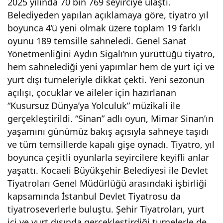
2025 yılında 70 bin 769 seyirciye ulaştı.
Belediyeden yapılan açıklamaya göre, tiyatro yıl
aeli
boyunca 4’ü yeni olmak üzere toplam 19 farklı
oyunu 189 temsille sahneledi. Genel Sanat
Şehi
Yönetmenliğini Aydın Sigalı’nın yürüttüğü tiyatro,
hem sahnelediği yeni yapımlar hem de yurt içi ve
r
yurt dışı turneleriyle dikkat çekti. Yeni sezonun
açılışı, çocuklar ve aileler için hazırlanan
Tiya
“Kusursuz Dünya’ya Yolculuk” müzikali ile
gerçekleştirildi. “Sinan” adlı oyun, Mimar Sinan’ın
trol
yaşamını günümüz bakış açısıyla sahneye taşıdı
ve tüm temsillerde kapalı gişe oynadı. Tiyatro, yıl
arı,
boyunca çeşitli oyunlarla seyircilere keyifli anlar
yaşattı. Kocaeli Büyükşehir Belediyesi ile Devlet
70
Tiyatroları Genel Müdürlüğü arasındaki işbirliği
kapsamında İstanbul Devlet Tiyatrosu da
tiyatroseverlerle buluştu. Şehir Tiyatroları, yurt
bind
içi ve yurt dışında gerçekleştirdiği turnelerle de