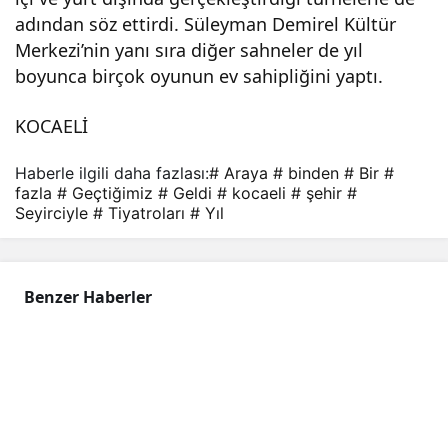
adından söz ettirdi. Süleyman Demirel Kültür
en
Merkezi’nin yanı sıra diğer sahneler de yıl
boyunca birçok oyunun ev sahipliğini yaptı.
fazl
KOCAELİ
a
Haberle ilgili daha fazlası:
# Araya
# binden
# Bir
#
seyi
fazla
# Geçtiğimiz
# Geldi
# kocaeli
# şehir
#
Seyirciyle
# Tiyatroları
# Yıl
rciyl
Benzer Haberler
e bir
aray
a