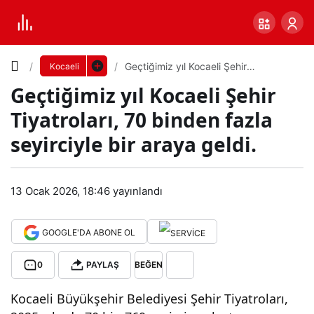
Yazı
Geçtiğimiz yıl Kocaeli Şehir
Kocaeli
Tiyatroları, 70 binden fazla seyirciyle
Geçtiğimiz yıl Kocaeli Şehir
bir araya geldi.
Boyutunu
Tiyatroları, 70 binden fazla
Ayarla
seyirciyle bir araya geldi.
Geç
0
PAYLAŞ
tiği
13 Ocak 2026, 18:46
yayınlandı
Küçük
100%
Dev
miz
GOOGLE'DA ABONE OL
yıl
Varsayılana
0
PAYLAŞ
BEĞEN
Kocaeli Büyükşehir Belediyesi Şehir Tiyatroları,
Koc
dön