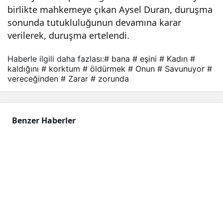
birlikte mahkemeye çıkan Aysel Duran, duruşma
vere
sonunda tutukluluğunun devamına karar
verilerek, duruşma ertelendi.
ceği
Haberle ilgili daha fazlası:
# bana
# eşini
# Kadın
#
nde
kaldığını
# korktum
# öldürmek
# Onun
# Savunuyor
#
vereceğinden
# Zarar
# zorunda
n
kork
Benzer Haberler
tum
”