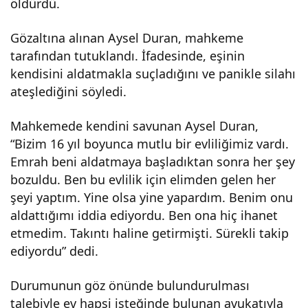
öldürdü.
unu
Gözaltına alınan Aysel Duran, mahkeme
tarafından tutuklandı. İfadesinde, eşinin
yor:
kendisini aldatmakla suçladığını ve panikle silahı
ateşlediğini söyledi.
“On
Mahkemede kendini savunan Aysel Duran,
un
“Bizim 16 yıl boyunca mutlu bir evliliğimiz vardı.
Emrah beni aldatmaya başladıktan sonra her şey
ban
bozuldu. Ben bu evlilik için elimden gelen her
şeyi yaptım. Yine olsa yine yapardım. Benim onu
a
aldattığımı iddia ediyordu. Ben ona hiç ihanet
etmedim. Takıntı haline getirmişti. Sürekli takip
zara
ediyordu” dedi.
r
Durumunun göz önünde bulundurulması
talebiyle ev hapsi isteğinde bulunan avukatıyla