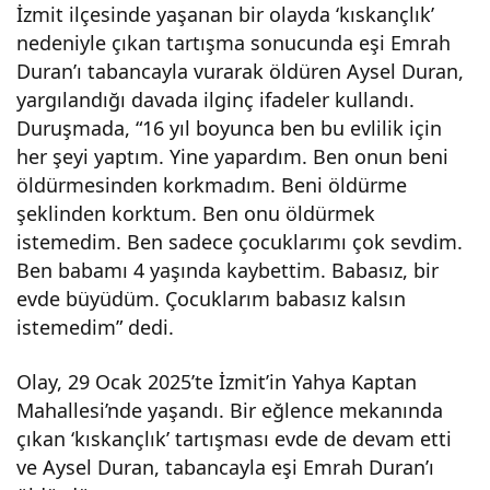
İzmit ilçesinde yaşanan bir olayda ‘kıskançlık’
rme
nedeniyle çıkan tartışma sonucunda eşi Emrah
Duran’ı tabancayla vurarak öldüren Aysel Duran,
yargılandığı davada ilginç ifadeler kullandı.
k
Duruşmada, “16 yıl boyunca ben bu evlilik için
her şeyi yaptım. Yine yapardım. Ben onun beni
zor
öldürmesinden korkmadım. Beni öldürme
şeklinden korktum. Ben onu öldürmek
und
istemedim. Ben sadece çocuklarımı çok sevdim.
Ben babamı 4 yaşında kaybettim. Babasız, bir
a
evde büyüdüm. Çocuklarım babasız kalsın
istemedim” dedi.
kald
Olay, 29 Ocak 2025’te İzmit’in Yahya Kaptan
ığını
Mahallesi’nde yaşandı. Bir eğlence mekanında
çıkan ‘kıskançlık’ tartışması evde de devam etti
sav
ve Aysel Duran, tabancayla eşi Emrah Duran’ı