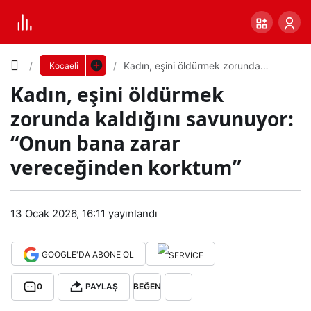
Yazı
Kadın, eşini öldürmek zorunda
Kocaeli
kaldığını savunuyor: “Onun bana
Kadın, eşini öldürmek
zarar vereceğinden korktum”
Boyutunu
zorunda kaldığını savunuyor:
Ayarla
“Onun bana zarar
Kadı
vereceğinden korktum”
0
PAYLAŞ
n,
Küçük
100%
Dev
13 Ocak 2026, 16:11
yayınlandı
eşin
GOOGLE'DA ABONE OL
i
Varsayılana
0
PAYLAŞ
BEĞEN
öldü
dön