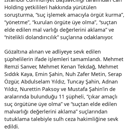
Holding yetkilileri hakkında yürütülen
urm
soruşturma, “suç işlemek amacıyla örgüt kurma”,
“yönetme”, “kurulan örgüte üye olma”, “suçtan
asın
elde edilen mal varlığı değerlerini aklama” ve
“nitelikli dolandırıcılık” suçlarına odaklanıyor.
da
Gözaltına alınan ve adliyeye sevk edilen
göz
şüphelilerin ifade işlemleri tamamlandı. Mehmet
Remzi Sanver, Mehmet Kenan Tekdağ, Mehmet
altın
Sıddık Kaya, Emin Şahin, Nuh Zafer Metin, Serap
Özgür, Abdulselam Yıldız, Tuncay Şahin, Adnan
Yıldız, Nurettin Paksoy ve Mustafa Şahin’in de
a
aralarında bulunduğu 11 şüpheli, “çıkar amaçlı
suç örgütüne üye olma” ve “suçtan elde edilen
alın
malvarlığı değerlerini aklama” suçlarından
tutuklama talebiyle sulh ceza hakimliğine sevk
an
edildi.