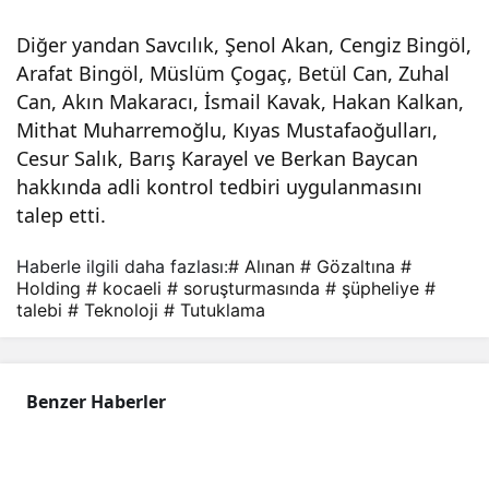
11
Diğer yandan Savcılık, Şenol Akan, Cengiz Bingöl,
Arafat Bingöl, Müslüm Çogaç, Betül Can, Zuhal
şüp
Can, Akın Makaracı, İsmail Kavak, Hakan Kalkan,
Mithat Muharremoğlu, Kıyas Mustafaoğulları,
heli
Cesur Salık, Barış Karayel ve Berkan Baycan
hakkında adli kontrol tedbiri uygulanmasını
ye
talep etti.
Haberle ilgili daha fazlası:
# Alınan
# Gözaltına
#
tutu
Holding
# kocaeli
# soruşturmasında
# şüpheliye
#
talebi
# Teknoloji
# Tutuklama
kla
ma
Benzer Haberler
tale