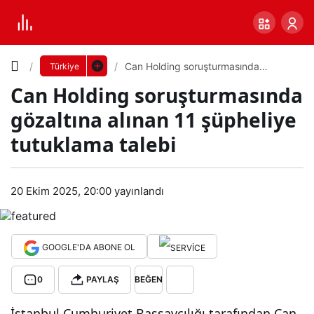
Yazı
Can Holding soruşturmasında
Türkiye
gözaltına alınan 11 şüpheliye
Can Holding soruşturmasında
tutuklama talebi
Boyutunu
gözaltına alınan 11 şüpheliye
Ayarla
tutuklama talebi
Can
0
PAYLAŞ
Hol
20 Ekim 2025, 20:00
yayınlandı
Küçük
100%
Dev
ding
GOOGLE'DA ABONE OL
sor
Varsayılana
0
PAYLAŞ
BEĞEN
uşt
dön
İstanbul Cumhuriyet Başsavcılığı tarafından Can