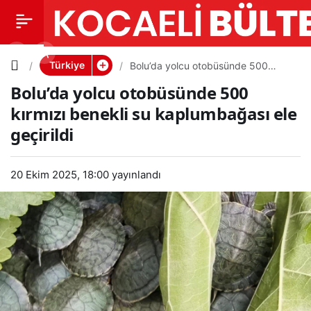
Bolu’da
0
PAYLAŞ
yolcu
Türkiye
Bolu’da yolcu otobüsünde 500
kırmızı benekli su kaplumbağası ele
Bolu’da yolcu otobüsünde 500
geçirildi
otobüsün
kırmızı benekli su kaplumbağası ele
geçirildi
de 500
kırmızı
20 Ekim 2025, 18:00
yayınlandı
benekli
su
kaplumba