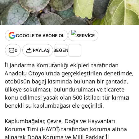
ğası ele
geçirildi
GOOGLE'DA ABONE OL
0
PAYLAŞ
BEĞEN
İl Jandarma Komutanlığı ekipleri tarafından
Anadolu Otoyolu’nda gerçekleştirilen denetimde,
otobüsün bagaj kısmında bulunan bir çantada,
ülkeye sokulması, bulundurulması ve ticarete
konu edilmesi yasak olan 500 istilacı tür kırmızı
benekli su kaplumbağası ele geçirildi.
Kaplumbağalar, Çevre, Doğa ve Hayvanları
Koruma Timi (HAYDİ) tarafından koruma altına
alınarak Doğa Koruma ve Milli Parklar İl