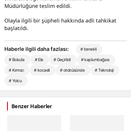
Müdürlüğüne teslim edildi.
Olayla ilgili bir şüpheli hakkında adli tahkikat
başlatıldı.
Haberle ilgili daha fazlası:
# benekli
# Boluda
# Ele
# Geçirildi
# kaplumbağası
# Kırmızı
# kocaeli
# otobüsünde
# Teknoloji
# Yolcu
Benzer Haberler