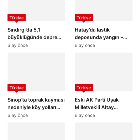
Türkiye
Türkiye
Sındırgı’da 5,1
Hatay’da lastik
büyüklüğünde deprem:
deposunda yangın –
İstanbul ve İzmir’de de
Son Dakika Haberleri
6 ay önce
6 ay önce
hissedildi
Türkiye
Türkiye
Sinop’ta toprak kayması
Eski AK Parti Uşak
nedeniyle köy yolları
Milletvekili Altay
ulaşıma kapandı
hayatını kaybetti
6 ay önce
6 ay önce