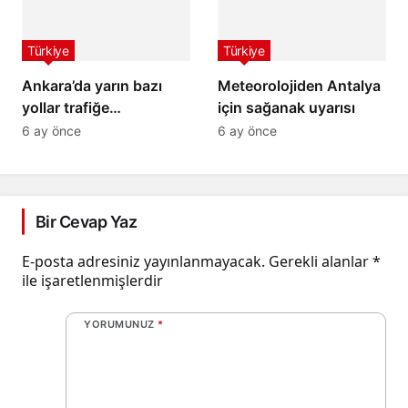
Türkiye
Türkiye
Ankara’da yarın bazı
Meteorolojiden Antalya
yollar trafiğe
için sağanak uyarısı
kapatılacak
6 ay önce
6 ay önce
Bir Cevap Yaz
E-posta adresiniz yayınlanmayacak.
Gerekli alanlar
*
ile işaretlenmişlerdir
YORUMUNUZ
*