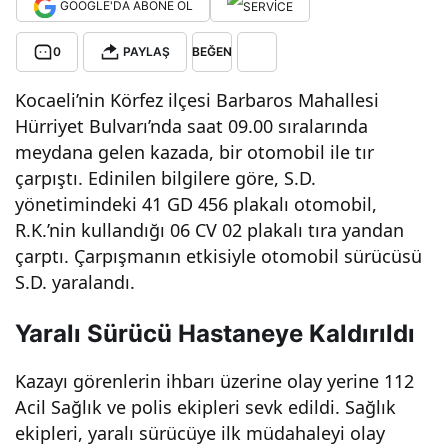
GOOGLE'DA ABONE OL
pan
0
PAYLAŞ
BEĞEN
Oto
Kocaeli’nin Körfez ilçesi Barbaros Mahallesi
Hürriyet Bulvarı’nda saat 09.00 sıralarında
mob
meydana gelen kazada, bir otomobil ile tır
çarpıştı. Edinilen bilgilere göre, S.D.
il
yönetimindeki 41 GD 456 plakalı otomobil,
R.K.’nin kullandığı 06 CV 02 plakalı tıra yandan
Sür
çarptı. Çarpışmanın etkisiyle otomobil sürücüsü
S.D. yaralandı.
ücü
Yaralı Sürücü Hastaneye Kaldırıldı
sü
Kazayı görenlerin ihbarı üzerine olay yerine 112
Acil Sağlık ve polis ekipleri sevk edildi. Sağlık
Yara
ekipleri, yaralı sürücüye ilk müdahaleyi olay