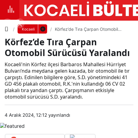
Yazı
Körfez’de Tıra Çarpan Otomobil
Kocaeli
Sürücüsü Yaralandı
Körfez’de Tıra Çarpan
Boyutunu
Otomobil Sürücüsü Yaralandı
Ayarla
Körf
Kocaeli'nin Körfez ilçesi Barbaros Mahallesi Hürriyet
Bulvarı’nda meydana gelen kazada, bir otomobil ile tır
0
PAYLAŞ
çarpıştı. Edinilen bilgilere göre, S.D. yönetimindeki 41
ez’d
GD 456 plakalı otomobil, R.K.'nin kullandığı 06 CV 02
plakalı tıra yandan çarptı. Çarpışmanın etkisiyle
Küçük
100%
Dev
otomobil sürücüsü S.D. yaralandı.
e
Tıra
Varsayılana
4 Aralık 2024, 12:12
yayınlandı
Çar
dön