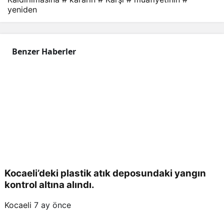
yeniden
Kald
ırılm
Benzer Haberler
asın
a
Kar
şı
Kocaeli’deki plastik atık deposundaki yangın
Çıkı
kontrol altına alındı.
Kocaeli
7 ay önce
yor: