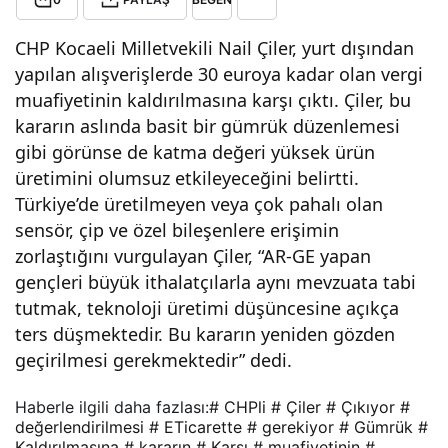
rett
CHP Kocaeli Milletvekili Nail Çiler, yurt dışından
yapılan alışverişlerde 30 euroya kadar olan vergi
e
muafiyetinin kaldırılmasına karşı çıktı. Çiler, bu
kararın aslında basit bir gümrük düzenlemesi
Gü
gibi görünse de katma değeri yüksek ürün
üretimini olumsuz etkileyeceğini belirtti.
mrü
Türkiye’de üretilmeyen veya çok pahalı olan
sensör, çip ve özel bileşenlere erişimin
zorlaştığını vurgulayan Çiler, “AR-GE yapan
k
gençleri büyük ithalatçılarla aynı mevzuata tabi
tutmak, teknoloji üretimi düşüncesine açıkça
Mua
ters düşmektedir. Bu kararın yeniden gözden
geçirilmesi gerekmektedir” dedi.
fiyet
Haberle ilgili daha fazlası:
# CHPli
# Çiler
# Çıkıyor
#
inin
değerlendirilmesi
# ETicarette
# gerekiyor
# Gümrük
#
Kaldırılmasına
# kararın
# Karşı
# muafiyetinin
#