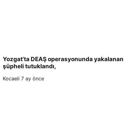
“Bu
Kar
arın
Yeni
Yozgat’ta DEAŞ operasyonunda yakalanan
şüpheli tutuklandı,
den
Kocaeli
7 ay önce
Değ
erle
ndiri