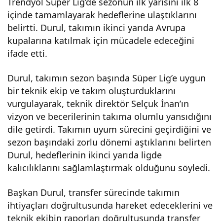
Trendyol Süper Lig’de sezonun ilk yarısını ilk 8
içinde tamamlayarak hedeflerine ulaştıklarını
bü
belirtti. Durul, takımın ikinci yarıda Avrupa
kupalarına katılmak için mücadele edeceğini
Baş
ifade etti.
kanı
Durul, takımın sezon başında Süper Lig’e uygun
bir teknik ekip ve takım oluşturduklarını
Rec
vurgulayarak, teknik direktör Selçuk İnan’ın
vizyon ve becerilerinin takıma olumlu yansıdığını
ep
dile getirdi. Takımın uyum sürecini geçirdiğini ve
sezon başındaki zorlu dönemi aştıklarını belirten
Dur
Durul, hedeflerinin ikinci yarıda ligde
kalıcılıklarını sağlamlaştırmak olduğunu söyledi.
ul,
Başkan Durul, transfer sürecinde takımın
ihtiyaçları doğrultusunda hareket edeceklerini ve
sez
teknik ekibin raporları doğrultusunda transfer