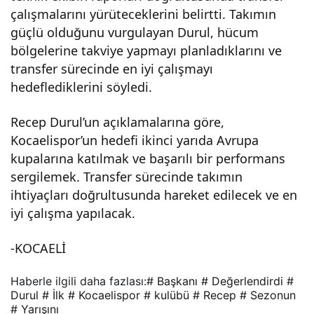
çalışmalarını yürüteceklerini belirtti. Takımın
onu
güçlü olduğunu vurgulayan Durul, hücum
bölgelerine takviye yapmayı planladıklarını ve
n ilk
transfer sürecinde en iyi çalışmayı
hedeflediklerini söyledi.
yarı
Recep Durul’un açıklamalarına göre,
sını
Kocaelispor’un hedefi ikinci yarıda Avrupa
kupalarına katılmak ve başarılı bir performans
değ
sergilemek. Transfer sürecinde takımın
ihtiyaçları doğrultusunda hareket edilecek ve en
erle
iyi çalışma yapılacak.
-KOCAELİ
ndir
Haberle ilgili daha fazlası:
# Başkanı
# Değerlendirdi
#
di
Durul
# İlk
# Kocaelispor
# kulübü
# Recep
# Sezonun
# Yarışını