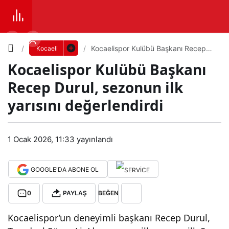
Yazı
Kocaelispor Kulübü Başkanı Recep
Kocaeli
Durul, sezonun ilk yarısını
Kocaelispor Kulübü Başkanı
değerlendirdi
Boyutunu
Recep Durul, sezonun ilk
Ayarla
yarısını değerlendirdi
Koc
0
PAYLAŞ
aeli
1 Ocak 2026, 11:33
yayınlandı
Küçük
100%
Dev
spo
GOOGLE'DA ABONE OL
r
Varsayılana
0
PAYLAŞ
BEĞEN
Kocaelispor’un deneyimli başkanı Recep Durul,
Kulü
dön