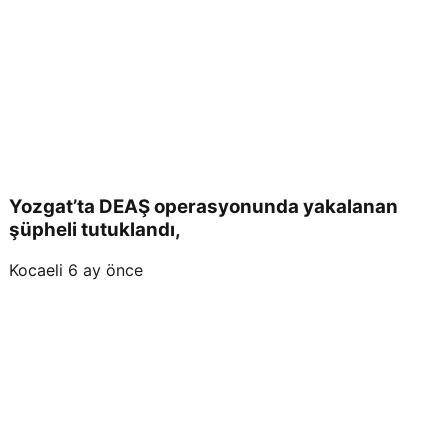
rest
ore
edili
yor.
Yozgat’ta DEAŞ operasyonunda yakalanan
şüpheli tutuklandı,
Kocaeli
6 ay önce