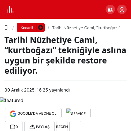
Yazı
Tarihi Nüzhetiye Cami, “kurtboğazı”
Kocaeli
tekniğiyle aslına uygun bir şekilde
Tarihi Nüzhetiye Cami,
restore ediliyor.
Boyutunu
“kurtboğazı” tekniğiyle aslına
Ayarla
uygun bir şekilde restore
Tari
ediliyor.
0
PAYLAŞ
hi
Küçük
100%
Dev
30 Aralık 2025, 16:25
yayınlandı
Nüz
heti
Varsayılana
GOOGLE'DA ABONE OL
ye
dön
0
PAYLAŞ
BEĞEN