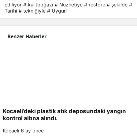
ediliyor
# kurtboğazı
# Nüzhetiye
# restore
# şekilde
#
e
Tarihi
# tekniğiyle
# Uygun
aslı
Benzer Haberler
na
uyg
un
bir
şeki
Kocaeli’deki plastik atık deposundaki yangın
kontrol altına alındı.
lde
Kocaeli
6 ay önce