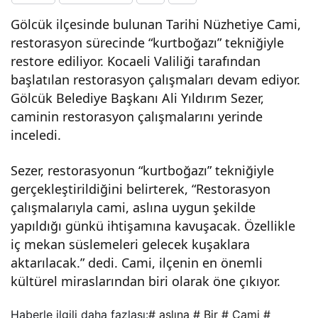
Gölcük ilçesinde bulunan Tarihi Nüzhetiye Cami,
Ca
restorasyon sürecinde “kurtboğazı” tekniğiyle
restore ediliyor. Kocaeli Valiliği tarafından
mi,
başlatılan restorasyon çalışmaları devam ediyor.
Gölcük Belediye Başkanı Ali Yıldırım Sezer,
“kur
caminin restorasyon çalışmalarını yerinde
inceledi.
tbo
Sezer, restorasyonun “kurtboğazı” tekniğiyle
ğazı
gerçekleştirildiğini belirterek, “Restorasyon
çalışmalarıyla cami, aslına uygun şekilde
”
yapıldığı günkü ihtişamına kavuşacak. Özellikle
iç mekan süslemeleri gelecek kuşaklara
tekn
aktarılacak.” dedi. Cami, ilçenin en önemli
kültürel miraslarından biri olarak öne çıkıyor.
iğiyl
Haberle ilgili daha fazlası:
# aslına
# Bir
# Cami
#