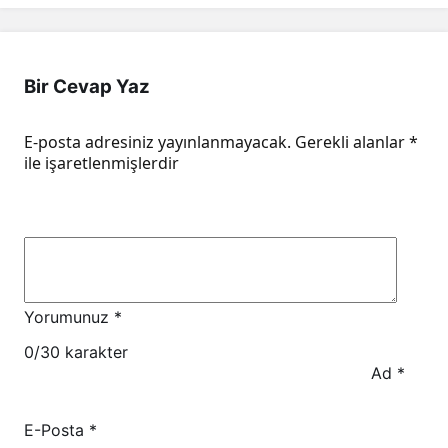
Bir Cevap Yaz
E-posta adresiniz yayınlanmayacak.
Gerekli alanlar
*
ile işaretlenmişlerdir
Yorumunuz
*
0
/30 karakter
Ad
*
E-Posta
*