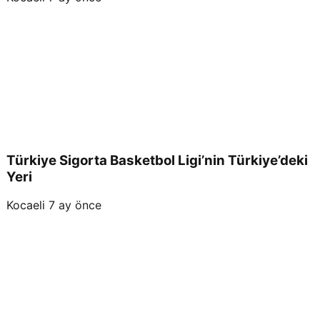
bıra
kıldı
.
Türkiye Sigorta Basketbol Ligi’nin Türkiye’deki
Yeri
Kocaeli
7 ay önce