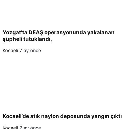
n
adli
Yozgat’ta DEAŞ operasyonunda yakalanan
kon
şüpheli tutuklandı,
Kocaeli
7 ay önce
trol
şartı
yla
serb
Kocaeli’de atık naylon deposunda yangın çıktı
est
Kocaeli
7 ay önce