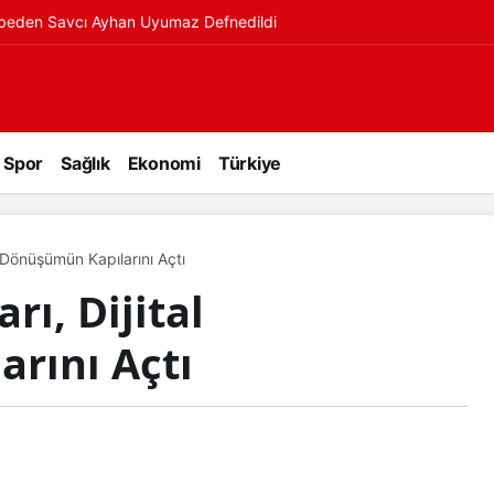
ybeden Savcı Ayhan Uyumaz Defnedildi
Spor
Sağlık
Ekonomi
Türkiye
al Dönüşümün Kapılarını Açtı
rı, Dijital
rını Açtı