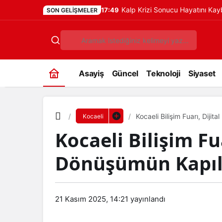
Kalp Krizi Sonucu Hayatını Ka
17:49
SON GELIŞMELER
Asayiş
Güncel
Teknoloji
Siyaset
Kocaeli Bilişim Fuarı, Dijit
Kocaeli
Kocaeli Bilişim Fua
Dönüşümün Kapıla
21 Kasım 2025, 14:21
yayınlandı