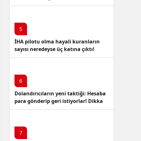
5
İHA pilotu olma hayali kuranların
sayısı neredeyse üç katına çıktı!
6
Dolandırıcıların yeni taktiği: Hesaba
para gönderip geri istiyorlar! Dikkat
Edin!
7