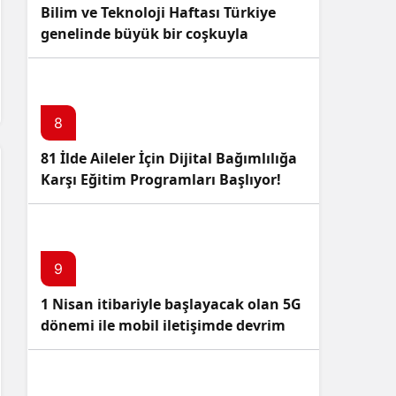
Bilim ve Teknoloji Haftası Türkiye
genelinde büyük bir coşkuyla
kutlandı: İşte Etkinlikler ve
Kutlamalar!
8
81 İlde Aileler İçin Dijital Bağımlılığa
Karşı Eğitim Programları Başlıyor!
9
1 Nisan itibariyle başlayacak olan 5G
dönemi ile mobil iletişimde devrim
başlıyor!