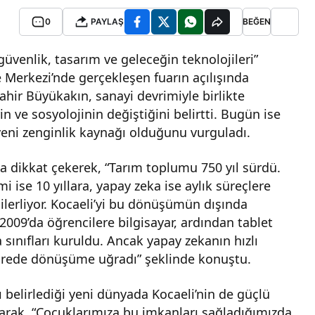
0
PAYLAŞ
BEĞEN
güvenlik, tasarım ve geleceğin teknolojileri”
e Merkezi’nde gerçekleşen fuarın açılışında
hir Büyükakın, sanayi devrimiyle birlikte
n ve sosyolojinin değiştiğini belirtti. Bugün ise
n yeni zenginlik kaynağı olduğunu vurguladı.
 dikkat çekerek, “Tarım toplumu 750 yıl sürdü.
mi ise 10 yıllara, yapay zeka ise aylık süreçlere
ilerliyor. Kocaeli’yi bu dönüşümün dışında
009’da öğrencilere bilgisayar, ardından tablet
sınıfları kuruldu. Ancak yapay zekanın hızlı
 sürede dönüşüme uğradı” şeklinde konuştu.
 belirlediği yeni dünyada Kocaeli’nin de güçlü
yarak, “Çocuklarımıza bu imkanları sağladığımızda