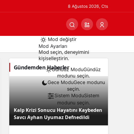
8 Ağustos 2026, Cts
Mod değiştir
Mod Ayarları
Mod seçin, deneyimini
kişiselleştirin.
Gündemden Haberler
Gündüz Modu
Gündüz
modunu seçin.
Gece Modu
Gece modunu
seçin.
Sistem Modu
Sistem
modunu seçin.
Kalp Krizi Sonucu Hayatını Kaybeden
Savcı Ayhan Uyumaz Defnedildi