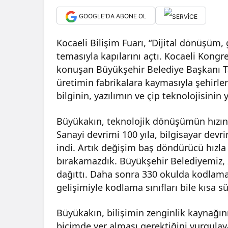
GOOGLE'DA ABONE OL
Kocaeli Bilişim Fuarı, “Dijital dönüşüm, 
temasıyla kapılarını açtı. Kocaeli Kongr
konuşan Büyükşehir Belediye Başkanı Ta
üretimin fabrikalara kaymasıyla şehirleri
bilginin, yazılımın ve çip teknolojisini
Büyükakın, teknolojik dönüşümün hızına
Sanayi devrimi 100 yıla, bilgisayar devri
indi. Artık değişim baş döndürücü hızla 
bırakamazdık. Büyükşehir Belediyemiz, 2
dağıttı. Daha sonra 330 okulda kodlama 
gelişimiyle kodlama sınıfları bile kısa
Büyükakın, bilişimin zenginlik kaynağını
biçimde yer alması gerektiğini vurgula