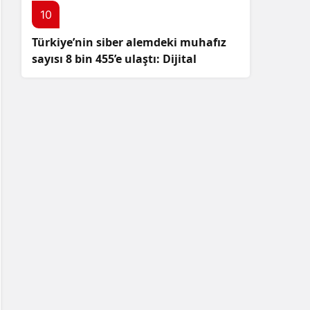
10
Türkiye’nin siber alemdeki muhafız
sayısı 8 bin 455’e ulaştı: Dijital
güvenliğimizi korumak için
çalışmalar artıyor!