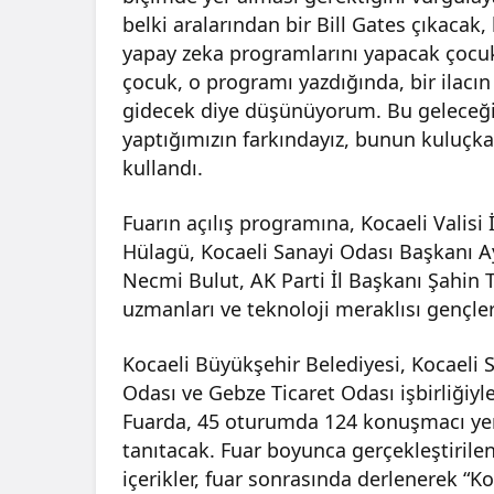
belki aralarından bir Bill Gates çıkacak
yapay zeka programlarını yapacak çoc
çocuk, o programı yazdığında, bir ilac
gidecek diye düşünüyorum. Bu geleceği 
yaptığımızın farkındayız, bunun kuluçka 
kullandı.
Fuarın açılış programına, Kocaeli Valisi 
Hülagü, Kocaeli Sanayi Odası Başkanı A
Necmi Bulut, AK Parti İl Başkanı Şahin Ta
uzmanları ve teknoloji meraklısı gençler 
Kocaeli Büyükşehir Belediyesi, Kocaeli S
Odası ve Gebze Ticaret Odası işbirliğiy
Fuarda, 45 oturumda 124 konuşmacı yer al
tanıtacak. Fuar boyunca gerçekleştirile
içerikler, fuar sonrasında derlenerek “Ko