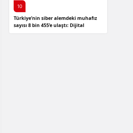
10
Türkiye’nin siber alemdeki muhafız
sayısı 8 bin 455’e ulaştı: Dijital
güvenliğimizi korumak için
çalışmalar artıyor!