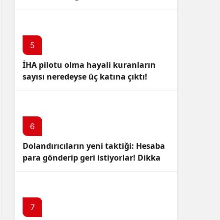
5
İHA pilotu olma hayali kuranların
sayısı neredeyse üç katına çıktı!
6
Dolandırıcıların yeni taktiği: Hesaba
para gönderip geri istiyorlar! Dikkat
Edin!
7