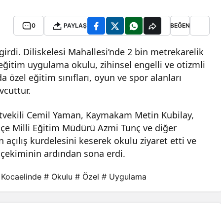
0
PAYLAŞ
BEĞEN
girdi. Diliskelesi Mahallesi’nde 2 bin metrekarelik
 eğitim uygulama okulu, zihinsel engelli ve otizmli
özel eğitim sınıfları, oyun ve spor alanları
cuttur.
letvekili Cemil Yaman, Kaymakam Metin Kubilay,
çe Milli Eğitim Müdürü Azmi Tunç ve diğer
un açılış kurdelesini keserek okulu ziyaret etti ve
 çekiminin ardından sona erdi.
 Kocaelinde
# Okulu
# Özel
# Uygulama