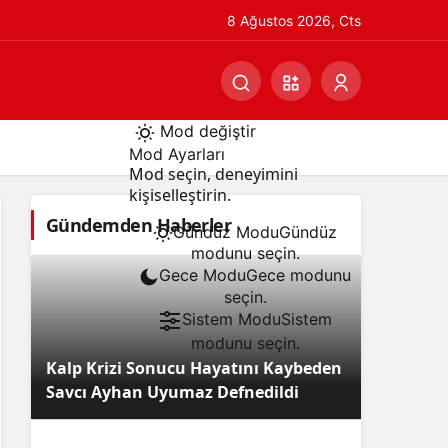
8 Ağustos 2026, Cts
Mod değiştir
Mod Ayarları
Mod seçin, deneyimini
kişiselleştirin.
Gündemden Haberler
Gündüz Modu
Gündüz
modunu seçin.
Gece Modu
Gece modunu
seçin.
Sistem Modu
Sistem
modunu seçin.
Kalp Krizi Sonucu Hayatını Kaybeden
Savcı Ayhan Uyumaz Defnedildi