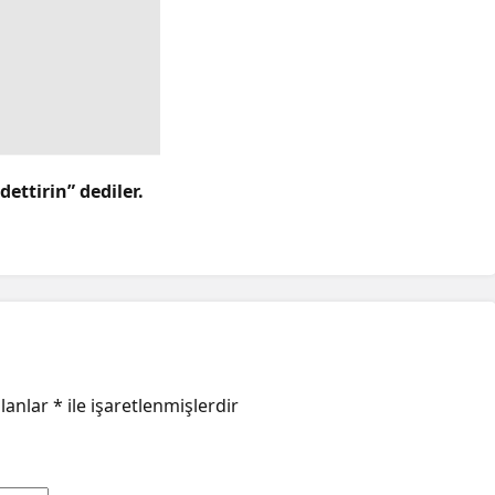
ettirin” dediler.
alanlar
*
ile işaretlenmişlerdir