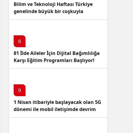
Bilim ve Teknoloji Haftası Türkiye
genelinde büyük bir coşkuyla
kutlandı: İşte Etkinlikler ve
Kutlamalar!
8
81 İlde Aileler İçin Dijital Bağımlılığa
Karşı Eğitim Programları Başlıyor!
9
1 Nisan itibariyle başlayacak olan 5G
dönemi ile mobil iletişimde devrim
başlıyor!