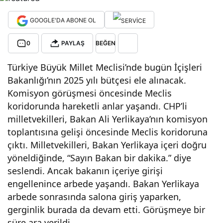
kav
GOOGLE'DA ABONE OL
gad
0
PAYLAŞ
BEĞEN
Türkiye Büyük Millet Meclisi’nde bugün İçişleri
a
Bakanlığı’nın 2025 yılı bütçesi ele alınacak.
Komisyon görüşmesi öncesinde Meclis
AK
koridorunda hareketli anlar yaşandı. CHP’li
milletvekilleri, Bakan Ali Yerlikaya’nın komisyon
Part
toplantısına gelişi öncesinde Meclis koridoruna
çıktı. Milletvekilleri, Bakan Yerlikaya içeri doğru
i
yöneldiğinde, “Sayın Bakan bir dakika.” diye
seslendi. Ancak bakanın içeriye girişi
mill
engellenince arbede yaşandı. Bakan Yerlikaya
arbede sonrasında salona giriş yaparken,
etve
gerginlik burada da devam etti. Görüşmeye bir
süre ara verildi.