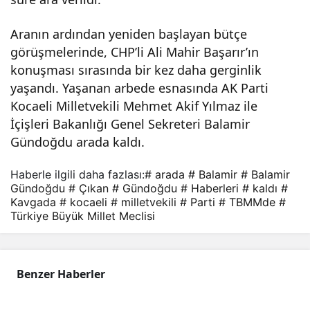
kili
Aranın ardından yeniden başlayan bütçe
görüşmelerinde, CHP’li Ali Mahir Başarır’ın
ve
konuşması sırasında bir kez daha gerginlik
yaşandı. Yaşanan arbede esnasında AK Parti
Bala
Kocaeli Milletvekili Mehmet Akif Yılmaz ile
İçişleri Bakanlığı Genel Sekreteri Balamir
mir
Gündoğdu arada kaldı.
Gün
Haberle ilgili daha fazlası:
# arada
# Balamir
# Balamir
Gündoğdu
# Çıkan
# Gündoğdu
# Haberleri
# kaldı
#
Kavgada
# kocaeli
# milletvekili
# Parti
# TBMMde
#
doğ
Türkiye Büyük Millet Meclisi
du
Benzer Haberler
arad