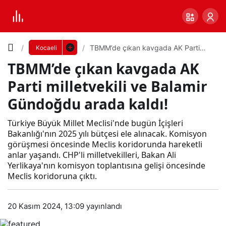
Yazı
TBMM’de çıkan kavgada AK Parti
Kocaeli
milletvekili ve Balamir Gündoğdu
TBMM’de çıkan kavgada AK
arada kaldı!
Boyutunu
Parti milletvekili ve Balamir
Ayarla
Gündoğdu arada kaldı!
TB
Türkiye Büyük Millet Meclisi'nde bugün İçişleri
0
PAYLAŞ
MM’
Bakanlığı'nın 2025 yılı bütçesi ele alınacak. Komisyon
görüşmesi öncesinde Meclis koridorunda hareketli
Küçük
100%
Dev
anlar yaşandı. CHP'li milletvekilleri, Bakan Ali
de
Yerlikaya'nın komisyon toplantısına gelişi öncesinde
Meclis koridoruna çıktı.
çıka
Varsayılana
20 Kasım 2024, 13:09
yayınlandı
n
dön