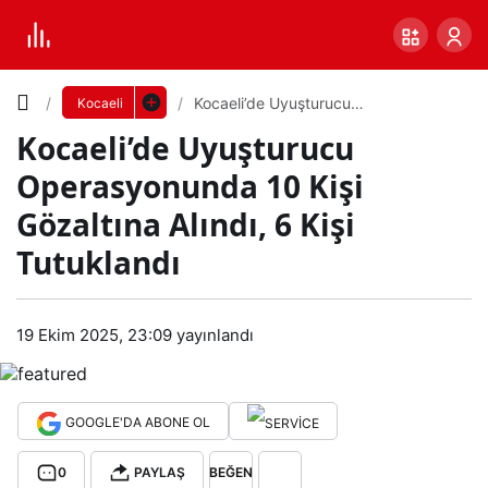
Yazı
Kocaeli’de Uyuşturucu
Kocaeli
Operasyonunda 10 Kişi Gözaltına
Kocaeli’de Uyuşturucu
Alındı, 6 Kişi Tutuklandı
Boyutunu
Operasyonunda 10 Kişi
Ayarla
Gözaltına Alındı, 6 Kişi
Koc
Tutuklandı
0
PAYLAŞ
aeli’
Küçük
100%
Dev
19 Ekim 2025, 23:09
yayınlandı
de
Uyu
Varsayılana
GOOGLE'DA ABONE OL
ştur
dön
0
PAYLAŞ
BEĞEN