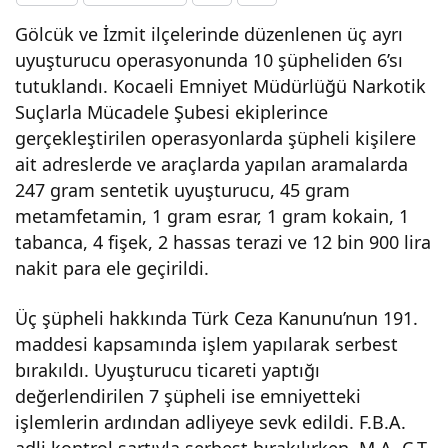
Gölcük ve İzmit ilçelerinde düzenlenen üç ayrı
ucu
uyuşturucu operasyonunda 10 şüpheliden 6’sı
tutuklandı. Kocaeli Emniyet Müdürlüğü Narkotik
Ope
Suçlarla Mücadele Şubesi ekiplerince
gerçekleştirilen operasyonlarda şüpheli kişilere
rasy
ait adreslerde ve araçlarda yapılan aramalarda
247 gram sentetik uyuşturucu, 45 gram
onu
metamfetamin, 1 gram esrar, 1 gram kokain, 1
tabanca, 4 fişek, 2 hassas terazi ve 12 bin 900 lira
nda
nakit para ele geçirildi.
10
Üç şüpheli hakkında Türk Ceza Kanunu’nun 191.
maddesi kapsamında işlem yapılarak serbest
Kişi
bırakıldı. Uyuşturucu ticareti yaptığı
değerlendirilen 7 şüpheli ise emniyetteki
Göz
işlemlerin ardından adliyeye sevk edildi. F.B.A.