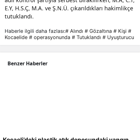
adli kontrol şartıyla serbest bırakılırken, M.A, C.T,
E.Y, H.S.Ç, M.A. ve Ş.N.Ü. çıkarıldıkları hakimlikçe
altın
tutuklandı.
a
Haberle ilgili daha fazlası:
# Alındı
# Gözaltına
# Kişi
#
Kocaelide
# operasyonunda
# Tutuklandı
# Uyuşturucu
Alın
dı, 6
Benzer Haberler
Kişi
Tut
ukla
ndı
Kocaeli’deki plastik atık deposundaki yangın