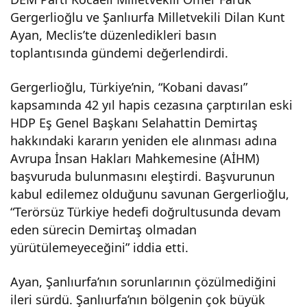
Gergerlioğlu ve Şanlıurfa Milletvekili Dilan Kunt
etve
Ayan, Meclis’te düzenledikleri basın
toplantısında gündemi değerlendirdi.
kille
Gergerlioğlu, Türkiye’nin, “Kobani davası”
ri,
kapsamında 42 yıl hapis cezasına çarptırılan eski
HDP Eş Genel Başkanı Selahattin Demirtaş
Mec
hakkındaki kararın yeniden ele alınması adına
Avrupa İnsan Hakları Mahkemesine (AİHM)
lis’t
başvuruda bulunmasını eleştirdi. Başvurunun
kabul edilemez olduğunu savunan Gergerlioğlu,
“Terörsüz Türkiye hedefi doğrultusunda devam
e
eden sürecin Demirtaş olmadan
yürütülemeyeceğini” iddia etti.
Gün
Ayan, Şanlıurfa’nın sorunlarının çözülmediğini
cel
ileri sürdü. Şanlıurfa’nın bölgenin çok büyük