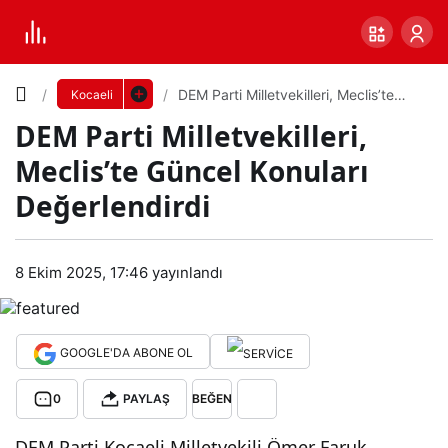
Yazı
DEM Parti Milletvekilleri, Meclis’te
Kocaeli
Güncel Konuları Değerlendirdi
DEM Parti Milletvekilleri,
Boyutunu
Meclis’te Güncel Konuları
Ayarla
Değerlendirdi
DE
0
PAYLAŞ
M
8 Ekim 2025, 17:46
yayınlandı
Küçük
100%
Dev
Part
GOOGLE'DA ABONE OL
i
Varsayılana
0
PAYLAŞ
BEĞEN
Mill
dön
DEM Parti Kocaeli Milletvekili Ömer Faruk