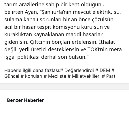
tarım arazilerine sahip bir kent olduğunu
Kon
belirten Ayan, “Şanlıurfa’nın mevcut elektrik, su,
sulama kanalı sorunları bir an önce çözülsün,
uları
acil bir hasar tespit komisyonu kurulsun ve
kuraklıktan kaynaklanan maddi hasarlar
Değ
giderilsin. Çiftçinin borçları ertelensin. İthalat
değil, yerli üretici desteklensin ve TOKİ’nin mera
erle
işgal politikası derhal son bulsun.”
Haberle ilgili daha fazlası:
# Değerlendirdi
# DEM
#
ndir
Güncel
# konuları
# Mecliste
# Milletvekilleri
# Parti
di
Benzer Haberler