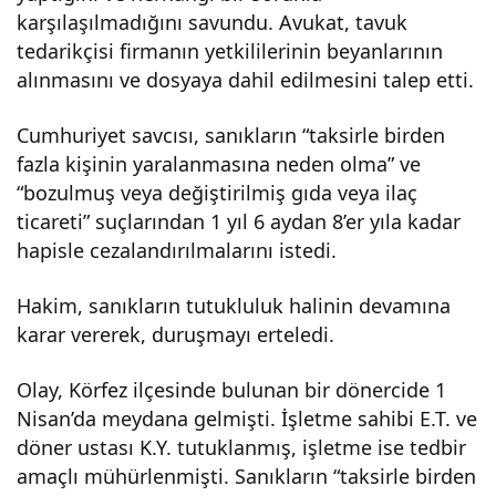
karşılaşılmadığını savundu. Avukat, tavuk
ın
tedarikçisi firmanın yetkililerinin beyanlarının
alınmasını ve dosyaya dahil edilmesini talep etti.
İkin
Cumhuriyet savcısı, sanıkların “taksirle birden
ci
fazla kişinin yaralanmasına neden olma” ve
“bozulmuş veya değiştirilmiş gıda veya ilaç
Dur
ticareti” suçlarından 1 yıl 6 aydan 8’er yıla kadar
hapisle cezalandırılmalarını istedi.
uşm
Hakim, sanıkların tutukluluk halinin devamına
karar vererek, duruşmayı erteledi.
ası
Olay, Körfez ilçesinde bulunan bir dönercide 1
Ger
Nisan’da meydana gelmişti. İşletme sahibi E.T. ve
döner ustası K.Y. tutuklanmış, işletme ise tedbir
çekl
amaçlı mühürlenmişti. Sanıkların “taksirle birden