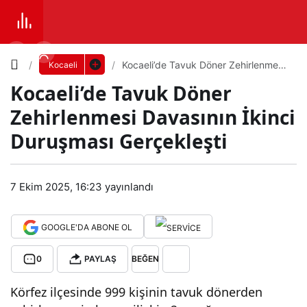
Yazı
Kocaeli’de Tavuk Döner Zehirlenmesi
Kocaeli
Davasının İkinci Duruşması
Kocaeli’de Tavuk Döner
Gerçekleşti
Boyutunu
Zehirlenmesi Davasının İkinci
Ayarla
Duruşması Gerçekleşti
Koc
0
PAYLAŞ
aeli’
7 Ekim 2025, 16:23
yayınlandı
Küçük
100%
Dev
de
GOOGLE'DA ABONE OL
Tav
Varsayılana
0
PAYLAŞ
BEĞEN
Körfez ilçesinde 999 kişinin tavuk dönerden
uk
dön