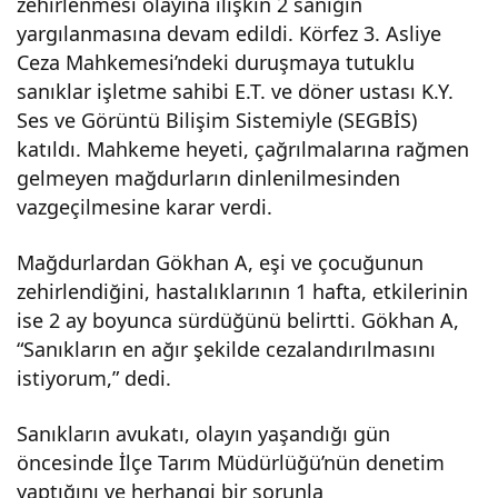
zehirlenmesi olayına ilişkin 2 sanığın
yargılanmasına devam edildi. Körfez 3. Asliye
Dön
Ceza Mahkemesi’ndeki duruşmaya tutuklu
sanıklar işletme sahibi E.T. ve döner ustası K.Y.
er
Ses ve Görüntü Bilişim Sistemiyle (SEGBİS)
katıldı. Mahkeme heyeti, çağrılmalarına rağmen
Zehi
gelmeyen mağdurların dinlenilmesinden
vazgeçilmesine karar verdi.
rlen
Mağdurlardan Gökhan A, eşi ve çocuğunun
mes
zehirlendiğini, hastalıklarının 1 hafta, etkilerinin
ise 2 ay boyunca sürdüğünü belirtti. Gökhan A,
i
“Sanıkların en ağır şekilde cezalandırılmasını
istiyorum,” dedi.
Dav
Sanıkların avukatı, olayın yaşandığı gün
öncesinde İlçe Tarım Müdürlüğü’nün denetim
asın
yaptığını ve herhangi bir sorunla