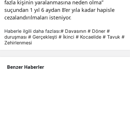
fazla kişinin yaralanmasına neden olma”
eşti
suçundan 1 yıl 6 aydan 8’er yıla kadar hapisle
cezalandırılmaları isteniyor.
Haberle ilgili daha fazlası:
# Davasının
# Döner
#
duruşması
# Gerçekleşti
# İkinci
# Kocaelide
# Tavuk
#
Zehirlenmesi
Benzer Haberler