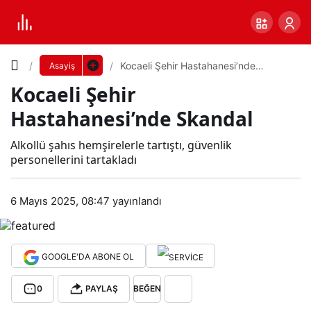
Yazı
Kocaeli Şehir Hastahanesi’nde
Asayiş
Skandal
Kocaeli Şehir
Boyutunu
Hastahanesi’nde Skandal
Ayarla
Koc
Alkollü şahıs hemşirelerle tartıştı, güvenlik
personellerini tartakladı
0
PAYLAŞ
aeli
6 Mayıs 2025, 08:47
yayınlandı
Küçük
100%
Dev
Şehi
r
GOOGLE'DA ABONE OL
Varsayılana
0
PAYLAŞ
BEĞEN
Has
dön