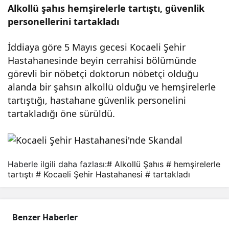
Alkollü şahıs hemşirelerle tartıştı, güvenlik
taha
personellerini tartakladı
nesi
İddiaya göre 5 Mayıs gecesi Kocaeli Şehir
Hastahanesinde beyin cerrahisi bölümünde
görevli bir nöbetçi doktorun nöbetçi olduğu
’nde
alanda bir şahsın alkollü olduğu ve hemşirelerle
tartıştığı, hastahane güvenlik personelini
Ska
tartakladığı öne sürüldü.
ndal
Haberle ilgili daha fazlası:
# Alkollü Şahıs
# hemşirelerle
tartıştı
# Kocaeli Şehir Hastahanesi
# tartakladı
Benzer Haberler