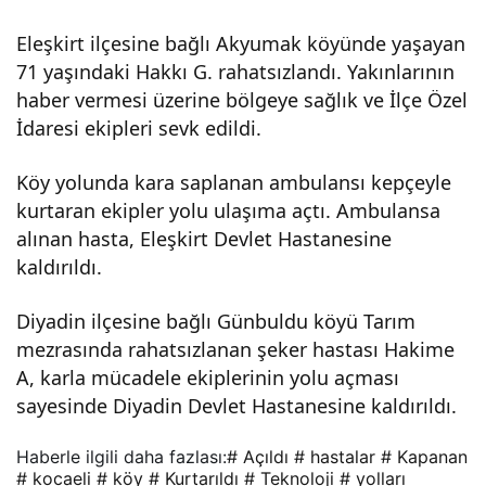
arı
Eleşkirt ilçesine bağlı Akyumak köyünde yaşayan
71 yaşındaki Hakkı G. rahatsızlandı. Yakınlarının
açıl
haber vermesi üzerine bölgeye sağlık ve İlçe Özel
İdaresi ekipleri sevk edildi.
dı,
Köy yolunda kara saplanan ambulansı kepçeyle
kurtaran ekipler yolu ulaşıma açtı. Ambulansa
hast
alınan hasta, Eleşkirt Devlet Hastanesine
kaldırıldı.
alar
Diyadin ilçesine bağlı Günbuldu köyü Tarım
kurt
mezrasında rahatsızlanan şeker hastası Hakime
A, karla mücadele ekiplerinin yolu açması
arıld
sayesinde Diyadin Devlet Hastanesine kaldırıldı.
ı
Haberle ilgili daha fazlası:
# Açıldı
# hastalar
# Kapanan
# kocaeli
# köy
# Kurtarıldı
# Teknoloji
# yolları