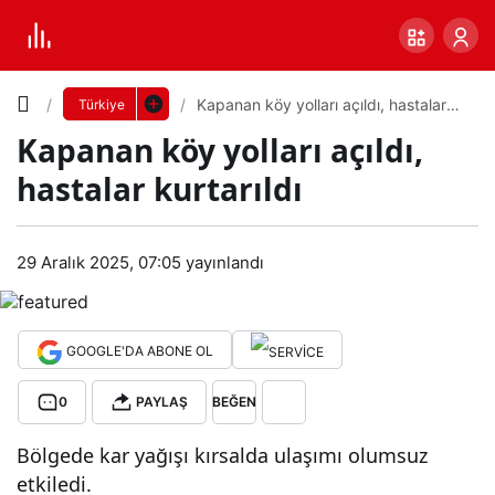
Yazı
Kapanan köy yolları açıldı, hastalar
Türkiye
kurtarıldı
Kapanan köy yolları açıldı,
Boyutunu
hastalar kurtarıldı
Ayarla
Kap
29 Aralık 2025, 07:05
yayınlandı
0
PAYLAŞ
ana
Küçük
100%
Dev
n
GOOGLE'DA ABONE OL
0
PAYLAŞ
BEĞEN
köy
Varsayılana
Bölgede kar yağışı kırsalda ulaşımı olumsuz
yoll
dön
etkiledi.