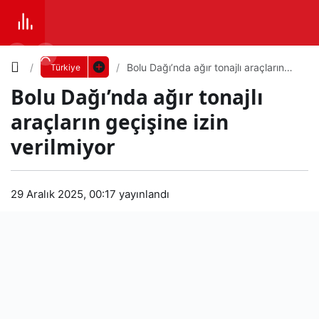
Yazı
Bolu Dağı’nda ağır tonajlı araçların
Türkiye
geçişine izin verilmiyor
Bolu Dağı’nda ağır tonajlı
Boyutunu
araçların geçişine izin
Ayarla
verilmiyor
Bol
0
PAYLAŞ
u
29 Aralık 2025, 00:17
yayınlandı
Küçük
100%
Dev
Dağ
ı’nd
Varsayılana
a
dön