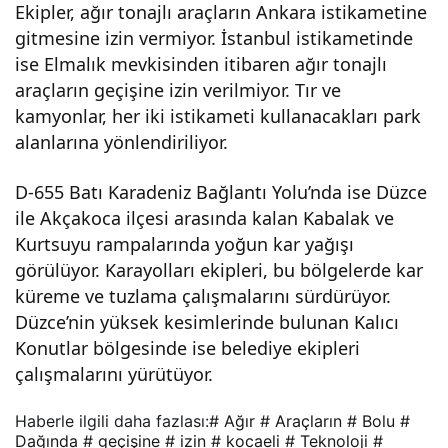
Ekipler, ağır tonajlı araçların Ankara istikametine
veril
gitmesine izin vermiyor. İstanbul istikametinde
ise Elmalık mevkisinden itibaren ağır tonajlı
miy
araçların geçişine izin verilmiyor. Tır ve
kamyonlar, her iki istikameti kullanacakları park
or
alanlarına yönlendiriliyor.
D-655 Batı Karadeniz Bağlantı Yolu’nda ise Düzce
ile Akçakoca ilçesi arasında kalan Kabalak ve
Kurtsuyu rampalarında yoğun kar yağışı
görülüyor. Karayolları ekipleri, bu bölgelerde kar
küreme ve tuzlama çalışmalarını sürdürüyor.
Düzce’nin yüksek kesimlerinde bulunan Kalıcı
Konutlar bölgesinde ise belediye ekipleri
çalışmalarını yürütüyor.
Haberle ilgili daha fazlası:
# Ağır
# Araçların
# Bolu
#
Dağında
# geçişine
# izin
# kocaeli
# Teknoloji
#