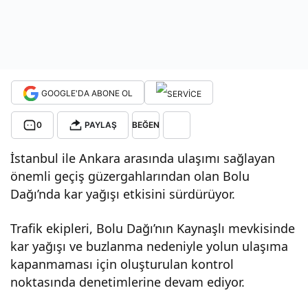
ağır
ton
GOOGLE'DA ABONE OL
ajlı
0
PAYLAŞ
BEĞEN
araç
İstanbul ile Ankara arasında ulaşımı sağlayan
ların
önemli geçiş güzergahlarından olan Bolu
Dağı’nda kar yağışı etkisini sürdürüyor.
geçi
Trafik ekipleri, Bolu Dağı’nın Kaynaşlı mevkisinde
kar yağışı ve buzlanma nedeniyle yolun ulaşıma
şine
kapanmaması için oluşturulan kontrol
noktasında denetimlerine devam ediyor.
izin