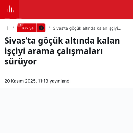
Yazı
Sivas’ta göçük altında kalan işçiyi
Türkiye
arama çalışmaları sürüyor
Sivas’ta göçük altında kalan
Boyutunu
işçiyi arama çalışmaları
Ayarla
sürüyor
Siva
0
PAYLAŞ
s’ta
20 Kasım 2025, 11:13
yayınlandı
Küçük
100%
Dev
göç
ük
Varsayılana
altın
dön