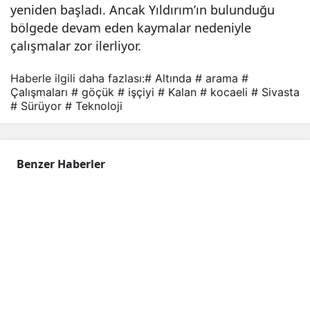
yeniden başladı. Ancak Yıldırım’ın bulunduğu
şma
bölgede devam eden kaymalar nedeniyle
çalışmalar zor ilerliyor.
ları
Haberle ilgili daha fazlası:
# Altında
# arama
#
Çalışmaları
# göçük
# işçiyi
# Kalan
# kocaeli
# Sivasta
sür
# Sürüyor
# Teknoloji
üyo
Benzer Haberler
r