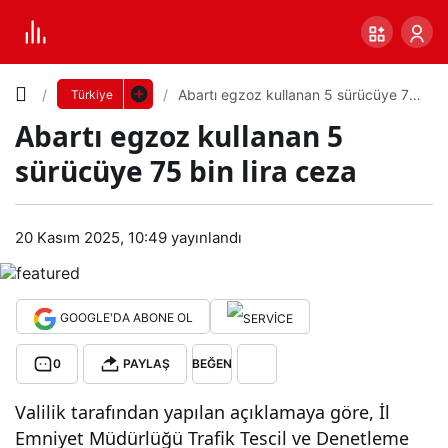
Yazı
Abartı egzoz kullanan 5 sürücüye 75
Türkiye
bin lira ceza
Abartı egzoz kullanan 5
Boyutunu
sürücüye 75 bin lira ceza
Ayarla
Aba
20 Kasım 2025, 10:49
yayınlandı
0
PAYLAŞ
rtı
Küçük
100%
Dev
egz
GOOGLE'DA ABONE OL
0
PAYLAŞ
BEĞEN
oz
Varsayılana
Valilik tarafından yapılan açıklamaya göre, İl
kull
dön
Emniyet Müdürlüğü Trafik Tescil ve Denetleme