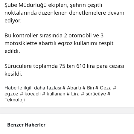
Şube Müdürlüğü ekipleri, şehrin çeşitli
ana
noktalarında düzenlenen denetlemelere devam
ediyor.
n 5
Bu kontroller sırasında 2 otomobil ve 3
motosiklette abartılı egzoz kullanımı tespit
sür
edildi.
ücü
Sürücülere toplamda 75 bin 610 lira para cezası
kesildi.
ye
Haberle ilgili daha fazlası:
# Abartı
# Bin
# Ceza
#
75
egzoz
# kocaeli
# kullanan
# Lira
# sürücüye
#
Teknoloji
bin
Benzer Haberler
lira