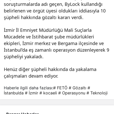
soruşturmalarda adı geçen, ByLock kullandığı
FET
belirlenen ve örgüt üyesi oldukları iddiasıyla 10
şüpheli hakkında gözaltı kararı verdi.
Ö
İzmir İl Emniyet Müdürlüğü Mali Suçlarla
Mücadele ve İstihbarat şube müdürlükleri
ope
ekipleri, İzmir merkez ve Bergama ilçesinde ve
İstanbul’da eş zamanlı operasyon düzenleyerek 9
rasy
şüpheliyi yakaladı.
onu
Henüz diğer şüpheli hakkında da yakalama
çalışmaları devam ediyor.
: 9
Haberle ilgili daha fazlası:
# FETÖ
# Gözaltı
#
göz
İstanbulda
# İzmir
# kocaeli
# Operasyonu
# Teknoloji
altı