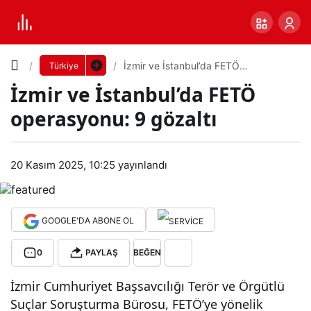
Yazı
İzmir ve İstanbul’da FETÖ
Türkiye
operasyonu: 9 gözaltı
İzmir ve İstanbul’da FETÖ
Boyutunu
operasyonu: 9 gözaltı
Ayarla
İzmi
20 Kasım 2025, 10:25
yayınlandı
0
PAYLAŞ
r ve
Küçük
100%
Dev
İsta
GOOGLE'DA ABONE OL
0
PAYLAŞ
BEĞEN
nbul
Varsayılana
İzmir Cumhuriyet Başsavcılığı Terör ve Örgütlü
’da
dön
Suçlar Soruşturma Bürosu, FETÖ’ye yönelik