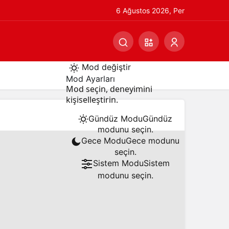
6 Ağustos 2026, Per
Mod değiştir
Mod Ayarları
Mod seçin, deneyimini
kişiselleştirin.
Gündüz Modu
Gündüz
modunu seçin.
Gece Modu
Gece modunu
seçin.
Sistem Modu
Sistem
modunu seçin.