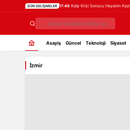
Kalp Krizi Sonucu Hayatını Ka
17:49
SON GELIŞMELER
Asayiş
Güncel
Teknoloji
Siyaset
İzmir