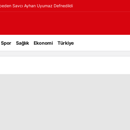
ybeden Savcı Ayhan Uyumaz Defnedildi
Spor
Sağlık
Ekonomi
Türkiye