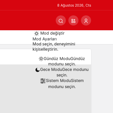
8 Ağustos 2026, Cts
Mod değiştir
Mod Ayarları
Mod seçin, deneyimini
kişiselleştirin.
Gündüz Modu
Gündüz
modunu seçin.
Gece Modu
Gece modunu
seçin.
Sistem Modu
Sistem
modunu seçin.