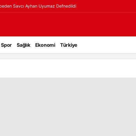
ybeden Savcı Ayhan Uyumaz Defnedildi
Spor
Sağlık
Ekonomi
Türkiye