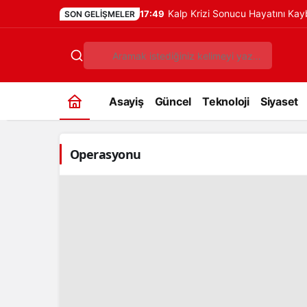
Kalp Krizi Sonucu Hayatını Ka
17:49
SON GELIŞMELER
Asayiş
Güncel
Teknoloji
Siyaset
Operasyonu