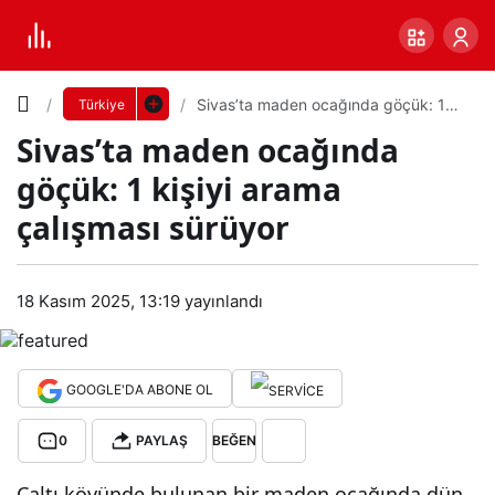
Yazı
Sivas’ta maden ocağında göçük: 1
Türkiye
kişiyi arama çalışması sürüyor
Sivas’ta maden ocağında
Boyutunu
göçük: 1 kişiyi arama
Ayarla
çalışması sürüyor
Siva
0
PAYLAŞ
s’ta
18 Kasım 2025, 13:19
yayınlandı
Küçük
100%
Dev
mad
GOOGLE'DA ABONE OL
en
Varsayılana
0
PAYLAŞ
BEĞEN
oca
dön
Çaltı köyünde bulunan bir maden ocağında dün