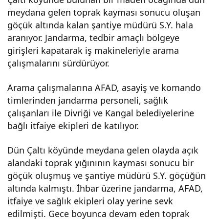
meydana gelen toprak kayması sonucu oluşan
ğınd
göçük altında kalan şantiye müdürü S.Y. hala
aranıyor. Jandarma, tedbir amaçlı bölgeye
a
girişleri kapatarak iş makineleriyle arama
çalışmalarını sürdürüyor.
göç
Arama çalışmalarına AFAD, asayiş ve komando
ük:
timlerinden jandarma personeli, sağlık
çalışanları ile Divriği ve Kangal belediyelerine
1
bağlı itfaiye ekipleri de katılıyor.
Dün Çaltı köyünde meydana gelen olayda açık
kişi
alandaki toprak yığınının kayması sonucu bir
göçük oluşmuş ve şantiye müdürü S.Y. göçüğün
yi
altında kalmıştı. İhbar üzerine jandarma, AFAD,
itfaiye ve sağlık ekipleri olay yerine sevk
ara
edilmişti. Gece boyunca devam eden toprak