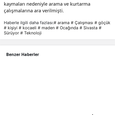
kaymaları nedeniyle arama ve kurtarma
ma
çalışmalarına ara verilmişti.
çalı
Haberle ilgili daha fazlası:
# arama
# Çalışması
# göçük
# kişiyi
# kocaeli
# maden
# Ocağında
# Sivasta
#
Sürüyor
# Teknoloji
şma
sı
Benzer Haberler
sür
üyo
r