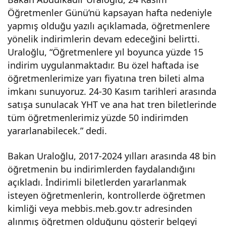
Öğretmenler Günü’nü kapsayan hafta nedeniyle
öğr
yapmış olduğu yazılı açıklamada, öğretmenlere
yönelik indirimlerin devam edeceğini belirtti.
etm
Uraloğlu, “Öğretmenlere yıl boyunca yüzde 15
indirim uygulanmaktadır. Bu özel haftada ise
enle
öğretmenlerimize yarı fiyatına tren bileti alma
imkanı sunuyoruz. 24-30 Kasım tarihleri arasında
re
satışa sunulacak YHT ve ana hat tren biletlerinde
tüm öğretmenlerimiz yüzde 50 indirimden
yüz
yararlanabilecek.” dedi.
Bakan Uraloğlu, 2017-2024 yılları arasında 48 bin
de
öğretmenin bu indirimlerden faydalandığını
açıkladı. İndirimli biletlerden yararlanmak
50
isteyen öğretmenlerin, kontrollerde öğretmen
kimliği veya mebbis.meb.gov.tr adresinden
indir
alınmış öğretmen olduğunu gösterir belgeyi