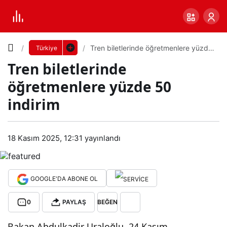
Yazı
Tren biletlerinde öğretmenlere yüzde
Türkiye
50 indirim
Tren biletlerinde
Boyutunu
öğretmenlere yüzde 50
Ayarla
indirim
Tre
0
PAYLAŞ
n
18 Kasım 2025, 12:31
yayınlandı
Küçük
100%
Dev
bilet
GOOGLE'DA ABONE OL
lerin
Varsayılana
0
PAYLAŞ
BEĞEN
de
dön
Bakan Abdulkadir Uraloğlu, 24 Kasım