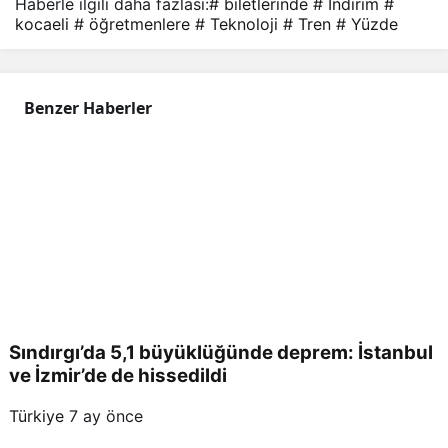
Haberle ilgili daha fazlası:
# biletlerinde
# İndirim
#
kocaeli
# öğretmenlere
# Teknoloji
# Tren
# Yüzde
Benzer Haberler
Sındırgı’da 5,1 büyüklüğünde deprem: İstanbul
ve İzmir’de de hissedildi
Türkiye
7 ay önce