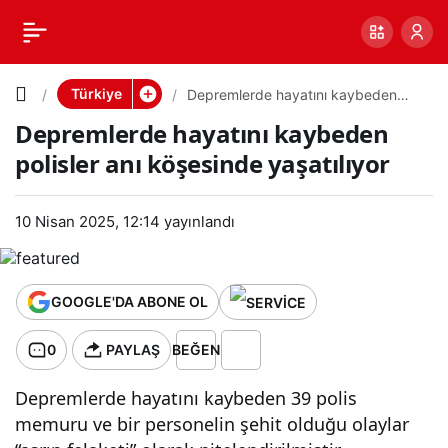
Depremle
0
PAYLAŞ
rde
Türkiye
Depremlerde hayatını kaybeden
polisler anı köşesinde yaşatılıyor
Depremlerde hayatını kaybeden
hayatını
polisler anı köşesinde yaşatılıyor
kaybeden
10 Nisan 2025, 12:14
yayınlandı
polisler
anı
GOOGLE'DA ABONE OL
0
PAYLAŞ
BEĞEN
köşesind
Depremlerde hayatını kaybeden 39 polis
e
memuru ve bir personelin şehit olduğu olaylar