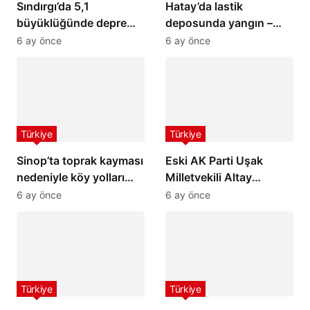
Sındırgı’da 5,1
Hatay’da lastik
büyüklüğünde deprem:
deposunda yangın –
İstanbul ve İzmir’de de
Son Dakika Haberleri
6 ay önce
6 ay önce
hissedildi
Türkiye
Türkiye
Sinop’ta toprak kayması
Eski AK Parti Uşak
nedeniyle köy yolları
Milletvekili Altay
ulaşıma kapandı
hayatını kaybetti
6 ay önce
6 ay önce
Türkiye
Türkiye