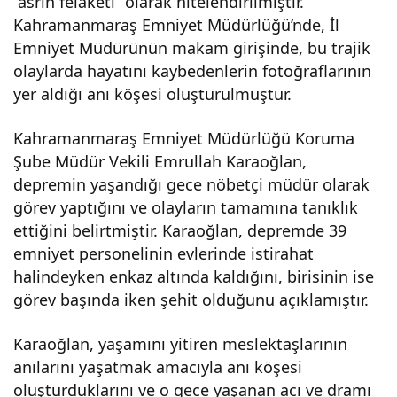
“asrın felaketi” olarak nitelendirilmiştir.
yaşatılıyo
Kahramanmaraş Emniyet Müdürlüğü’nde, İl
Emniyet Müdürünün makam girişinde, bu trajik
r
olaylarda hayatını kaybedenlerin fotoğraflarının
yer aldığı anı köşesi oluşturulmuştur.
Kahramanmaraş Emniyet Müdürlüğü Koruma
Şube Müdür Vekili Emrullah Karaoğlan,
depremin yaşandığı gece nöbetçi müdür olarak
görev yaptığını ve olayların tamamına tanıklık
ettiğini belirtmiştir. Karaoğlan, depremde 39
emniyet personelinin evlerinde istirahat
halindeyken enkaz altında kaldığını, birisinin ise
görev başında iken şehit olduğunu açıklamıştır.
Karaoğlan, yaşamını yitiren meslektaşlarının
anılarını yaşatmak amacıyla anı köşesi
oluşturduklarını ve o gece yaşanan acı ve dramı