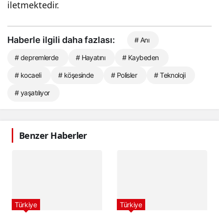
iletmektedir.
Haberle ilgili daha fazlası:
# Anı
# depremlerde
# Hayatını
# Kaybeden
# kocaeli
# köşesinde
# Polisler
# Teknoloji
# yaşatılıyor
Benzer Haberler
Türkiye
Türkiye