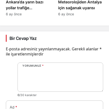
Ankara’da yarın bazı
Meteorolojiden Antalya
yollar trafiğe
için sağanak uyarısı
kapatılacak
6 ay önce
6 ay önce
Bir Cevap Yaz
E-posta adresiniz yayınlanmayacak.
Gerekli alanlar
*
ile işaretlenmişlerdir
YORUMUNUZ
*
0
/30 karakter
Ad
*