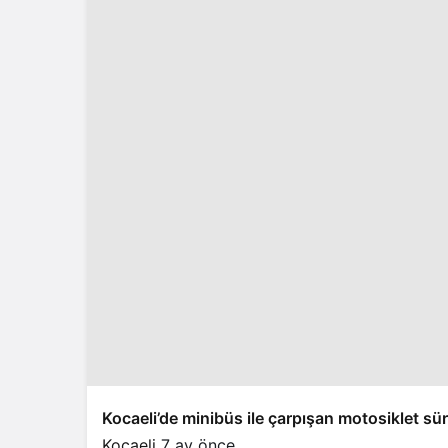
Kocaeli’de minibüs ile çarpışan motosiklet sü
Kocaeli
7 ay önce