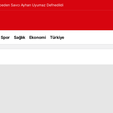
ybeden Savcı Ayhan Uyumaz Defnedildi
Spor
Sağlık
Ekonomi
Türkiye