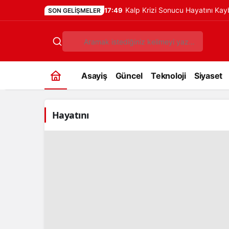
Kalp Krizi Sonucu Hayatını Ka
17:49
SON GELIŞMELER
Asayiş
Güncel
Teknoloji
Siyaset
Hayatını