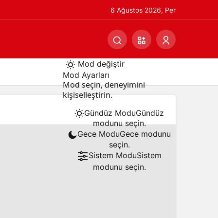
6 Ağustos 2026, Per
Mod değiştir
Mod Ayarları
Mod seçin, deneyimini
kişiselleştirin.
Gündüz Modu
Gündüz
modunu seçin.
Gece Modu
Gece modunu
seçin.
Sistem Modu
Sistem
modunu seçin.