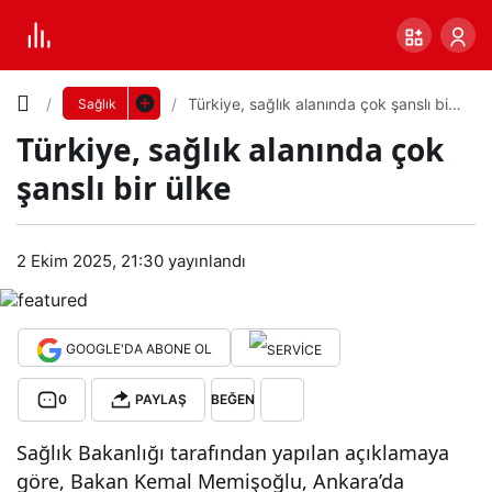
Yazı
Türkiye, sağlık alanında çok şanslı bir
Sağlık
ülke
Türkiye, sağlık alanında çok
Boyutunu
şanslı bir ülke
Ayarla
Tür
2 Ekim 2025, 21:30
yayınlandı
0
PAYLAŞ
kiye
Küçük
100%
Dev
,
GOOGLE'DA ABONE OL
0
PAYLAŞ
BEĞEN
sağl
Varsayılana
Sağlık Bakanlığı tarafından yapılan açıklamaya
ık
dön
göre, Bakan Kemal Memişoğlu, Ankara’da