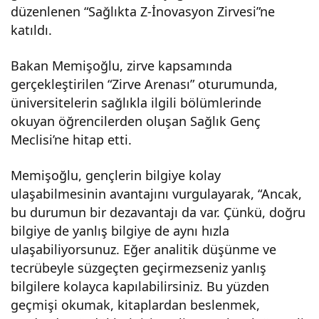
düzenlenen “Sağlıkta Z-İnovasyon Zirvesi”ne
alan
katıldı.
ında
Bakan Memişoğlu, zirve kapsamında
gerçekleştirilen “Zirve Arenası” oturumunda,
üniversitelerin sağlıkla ilgili bölümlerinde
çok
okuyan öğrencilerden oluşan Sağlık Genç
Meclisi’ne hitap etti.
şan
Memişoğlu, gençlerin bilgiye kolay
slı
ulaşabilmesinin avantajını vurgulayarak, “Ancak,
bu durumun bir dezavantajı da var. Çünkü, doğru
bir
bilgiye de yanlış bilgiye de aynı hızla
ulaşabiliyorsunuz. Eğer analitik düşünme ve
ülke
tecrübeyle süzgeçten geçirmezseniz yanlış
bilgilere kolayca kapılabilirsiniz. Bu yüzden
geçmişi okumak, kitaplardan beslenmek,