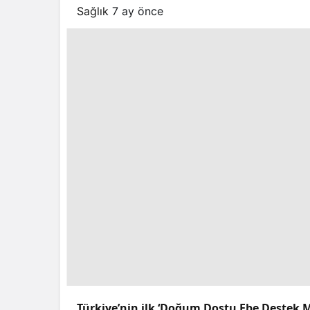
Sağlık
7 ay önce
Türkiye’nin ilk ‘Doğum Dostu Ebe Destek Me