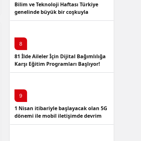
Bilim ve Teknoloji Haftası Türkiye
genelinde büyük bir coşkuyla
kutlandı: İşte Etkinlikler ve
Kutlamalar!
8
81 İlde Aileler İçin Dijital Bağımlılığa
Karşı Eğitim Programları Başlıyor!
9
1 Nisan itibariyle başlayacak olan 5G
dönemi ile mobil iletişimde devrim
başlıyor!