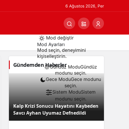
6 Ağustos 2026, Per
Mod değiştir
Mod Ayarları
Mod seçin, deneyimini
kişiselleştirin.
Gündemden Haberler
Gündüz Modu
Gündüz
modunu seçin.
Gece Modu
Gece modunu
seçin.
Sistem Modu
Sistem
modunu seçin.
Kalp Krizi Sonucu Hayatını Kaybeden
Savcı Ayhan Uyumaz Defnedildi