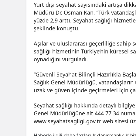
Yurt dışı seyahat sayısındaki artışa dik
Müdürü Dr. Osman Kan, “Türk vatandaşlar
yüzde 2,9 arttı. Seyahat sağlığı hizmet
şeklinde konuştu.
Aşılar ve uluslararası geçerliliğe sahip 
sağlığı hizmetinin Türkiye’nin küresel s
oynadığını vurguladı.
“Güvenli Seyahat Bilinçli Hazırlıkla Başl
Sağlık Genel Müdürlüğü, vatandaşların u
uzak ve güven içinde geçirmeleri için çal
Seyahat sağlığı hakkında detaylı bilgiye
Genel Müdürlüğüne ait 444 77 34 numara
www.seyahatsagligi.gov.tr web sitesi üz
Haberle ilgili daha fazlası:
# danışmanlık
# hi