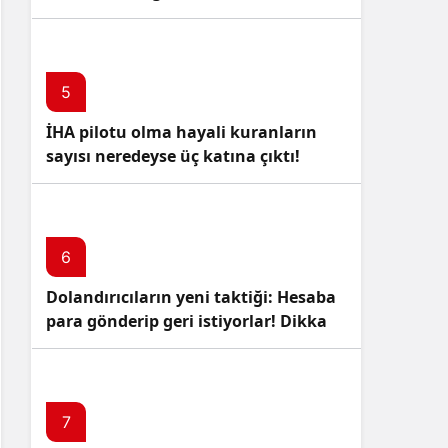
5
İHA pilotu olma hayali kuranların
sayısı neredeyse üç katına çıktı!
6
Dolandırıcıların yeni taktiği: Hesaba
para gönderip geri istiyorlar! Dikkat
Edin!
7