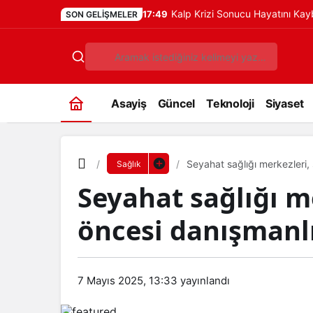
Kalp Krizi Sonucu Hayatını Ka
17:49
SON GELIŞMELER
Asayiş
Güncel
Teknoloji
Siyaset
Seyahat sağlığı merkezleri,
Sağlık
Seyahat sağlığı m
öncesi danışmanl
7 Mayıs 2025, 13:33
yayınlandı