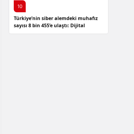
10
Türkiye’nin siber alemdeki muhafız
sayısı 8 bin 455’e ulaştı: Dijital
güvenliğimizi korumak için
çalışmalar artıyor!