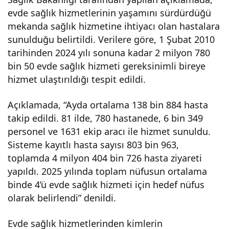
evde sağlık hizmetlerinin yaşamını sürdürdüğü
mily
mekanda sağlık hizmetine ihtiyacı olan hastalara
sunulduğu belirtildi. Verilere göre, 1 Şubat 2010
onu
tarihinden 2024 yılı sonuna kadar 2 milyon 780
bin 50 evde sağlık hizmeti gereksinimli bireye
aşkı
hizmet ulaştırıldığı tespit edildi.
n
Açıklamada, “Ayda ortalama 138 bin 884 hasta
takip edildi. 81 ilde, 780 hastanede, 6 bin 349
hast
personel ve 1631 ekip aracı ile hizmet sunuldu.
Sisteme kayıtlı hasta sayısı 803 bin 963,
toplamda 4 milyon 404 bin 726 hasta ziyareti
aya
yapıldı. 2025 yılında toplam nüfusun ortalama
binde 4’ü evde sağlık hizmeti için hedef nüfus
‘evd
olarak belirlendi” denildi.
e
Evde sağlık hizmetlerinden kimlerin