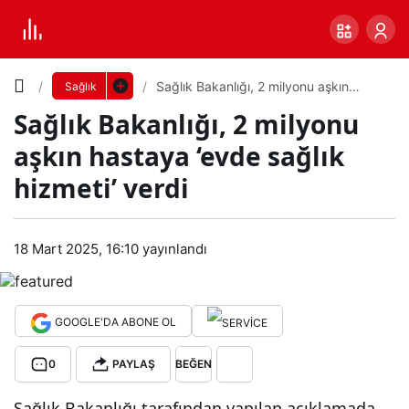
Yazı
Sağlık Bakanlığı, 2 milyonu aşkın
Sağlık
hastaya ‘evde sağlık hizmeti’ verdi
Sağlık Bakanlığı, 2 milyonu
Boyutunu
aşkın hastaya ‘evde sağlık
Ayarla
hizmeti’ verdi
Sağl
0
PAYLAŞ
ık
18 Mart 2025, 16:10
yayınlandı
Küçük
100%
Dev
Bak
GOOGLE'DA ABONE OL
anlı
Varsayılana
0
PAYLAŞ
BEĞEN
ğı, 2
dön
Sağlık Bakanlığı tarafından yapılan açıklamada,