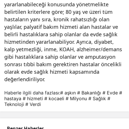
yararlanabileceği konusunda yönetmelikte
sağl
belirtilen kriterlere göre; 80 yaş ve üzeri tüm
hastaların yanı sıra, kronik rahatsızlığı olan
ık
yaşlılar, palyatif bakım hizmeti alan hastalar ve
belirli hastalıklara sahip olanlar da evde sağlık
hiz
hizmetinden yararlanabiliyor. Ayrıca, diyabet,
kalp yetmezliği, inme, KOAH, alzheimer/demans
meti
gibi hastalıklara sahip olanlar ve amputasyon
sonrası tıbbi bakım gerektiren hastalar öncelikli
’
olarak evde sağlık hizmeti kapsamında
değerlendiriliyor.
verd
Haberle ilgili daha fazlası:
# aşkın
# Bakanlığı
# Evde
#
hastaya
# hizmeti
# kocaeli
# Milyonu
# Sağlık
#
i
Teknoloji
# Verdi
Benzer Haberler