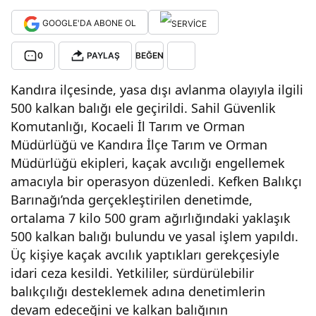
avla
GOOGLE'DA ABONE OL
ndığ
0
PAYLAŞ
BEĞEN
Kandıra ilçesinde, yasa dışı avlanma olayıyla ilgili
ı
500 kalkan balığı ele geçirildi. Sahil Güvenlik
Komutanlığı, Kocaeli İl Tarım ve Orman
tesp
Müdürlüğü ve Kandıra İlçe Tarım ve Orman
Müdürlüğü ekipleri, kaçak avcılığı engellemek
it
amacıyla bir operasyon düzenledi. Kefken Balıkçı
Barınağı’nda gerçekleştirilen denetimde,
edil
ortalama 7 kilo 500 gram ağırlığındaki yaklaşık
500 kalkan balığı bulundu ve yasal işlem yapıldı.
di
Üç kişiye kaçak avcılık yaptıkları gerekçesiyle
idari ceza kesildi. Yetkililer, sürdürülebilir
ve
balıkçılığı desteklemek adına denetimlerin
devam edeceğini ve kalkan balığının