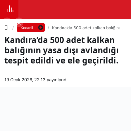
Yazı
Kandıra’da 500 adet kalkan balığının
Kocaeli
yasa dışı avlandığı tespit edildi ve ele
Kandıra’da 500 adet kalkan
geçirildi.
Boyutunu
balığının yasa dışı avlandığı
Ayarla
tespit edildi ve ele geçirildi.
Kan
0
PAYLAŞ
dıra’
19 Ocak 2026, 22:13
yayınlandı
Küçük
100%
Dev
da
500
Varsayılana
adet
dön