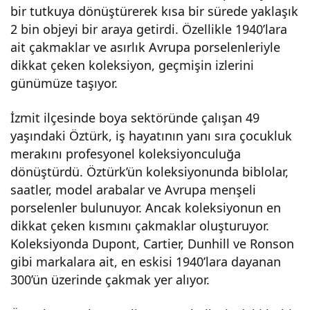
bir tutkuya dönüştürerek kısa bir sürede yaklaşık
çak
2 bin objeyi bir araya getirdi. Özellikle 1940’lara
ait çakmaklar ve asırlık Avrupa porselenleriyle
mak
dikkat çeken koleksiyon, geçmişin izlerini
günümüze taşıyor.
lar
İzmit ilçesinde boya sektöründe çalışan 49
yaşındaki Öztürk, iş hayatının yanı sıra çocukluk
dikk
merakını profesyonel koleksiyonculuğa
dönüştürdü. Öztürk’ün koleksiyonunda biblolar,
at
saatler, model arabalar ve Avrupa menşeli
porselenler bulunuyor. Ancak koleksiyonun en
çeki
dikkat çeken kısmını çakmaklar oluşturuyor.
Koleksiyonda Dupont, Cartier, Dunhill ve Ronson
yor
gibi markalara ait, en eskisi 1940’lara dayanan
300’ün üzerinde çakmak yer alıyor.