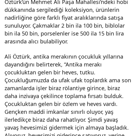
Öztürk’ün Mehmet Ali Paşa Mahallesi’ndeki hobi
dükkanında sergilediği koleksiyon, ürünlerin
nadirliğine göre farklı fiyat aralıklarında satışa
sunuluyor. Çakmaklar 2 bin ila 100 bin, biblolar
bin ila 50 bin, porselenler ise 500 ila 15 bin lira
arasında alıcı bulabiliyor.
Ali Öztürk, antika merakının çocukluk yıllarına
dayandığını belirterek, “Antika merakı
çocukluktan gelen bir heves, tutku.
Çocukluğumuzda da ufak ufak toplardık ama son
zamanlarda işler biraz rölantiye girince, biraz
daha inzivaya çekilince toplama fırsatı bulduk.
Çocukluktan gelen bir özlem ve heves vardı.
Gençken maddi imkanlar sınırlı oluyor, yaş
ilerledikçe biraz daha rahatlıyor. Şimdi yavaş
yavaş hevesimizi gidermek için almaya başladık.
Alıyoruz, hevesimizi giderince satıyoruz, yerine