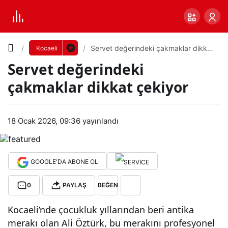
Yazı
Servet değerindeki çakmaklar dikkat
Kocaeli
çekiyor
Servet değerindeki
Boyutunu
çakmaklar dikkat çekiyor
Ayarla
Serv
18 Ocak 2026, 09:36
yayınlandı
0
PAYLAŞ
et
Küçük
100%
Dev
değ
GOOGLE'DA ABONE OL
0
PAYLAŞ
BEĞEN
erin
Varsayılana
Kocaeli’nde çocukluk yıllarından beri antika
deki
dön
merakı olan Ali Öztürk, bu merakını profesyonel