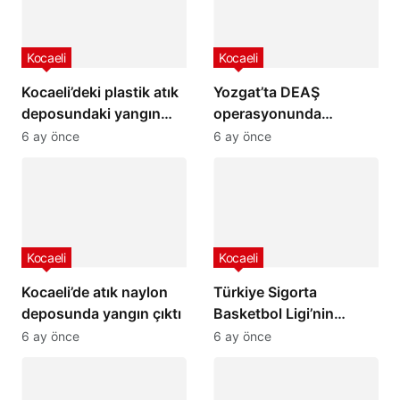
Kocaeli
Kocaeli
Kocaeli’deki plastik atık
Yozgat’ta DEAŞ
deposundaki yangın
operasyonunda
kontrol altına alındı.
yakalanan şüpheli
6 ay önce
6 ay önce
tutuklandı,
Kocaeli
Kocaeli
Kocaeli’de atık naylon
Türkiye Sigorta
deposunda yangın çıktı
Basketbol Ligi’nin
Türkiye’deki Yeri
6 ay önce
6 ay önce