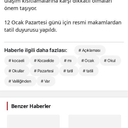
ulaşım kısıtlamalarına karşı dikkatli olmaları
önem taşıyor.
12 Ocak Pazartesi günü için resmi makamlardan
tatil duyurusu yapıldı.
Haberle ilgili daha fazlası:
# Açıklaması
# kocaeli
# Kocaelide
# mı
# Ocak
# Okul
# Okullar
# Pazartesi
# tatil
# tatili
# Valiliğinden
# Var
Benzer Haberler