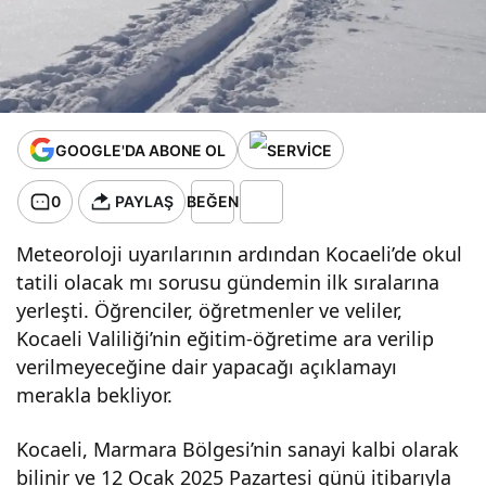
tatili
açıklamas
ı var mı?
GOOGLE'DA ABONE OL
0
PAYLAŞ
BEĞEN
Meteoroloji uyarılarının ardından Kocaeli’de okul
tatili olacak mı sorusu gündemin ilk sıralarına
yerleşti. Öğrenciler, öğretmenler ve veliler,
Kocaeli Valiliği’nin eğitim-öğretime ara verilip
verilmeyeceğine dair yapacağı açıklamayı
merakla bekliyor.
Kocaeli, Marmara Bölgesi’nin sanayi kalbi olarak
bilinir ve 12 Ocak 2025 Pazartesi günü itibarıyla