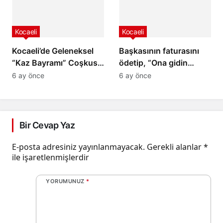
Kocaeli
Kocaeli
Kocaeli’de Geleneksel
Başkasının faturasını
“Kaz Bayramı” Coşkusu
ödetip, “Ona gidin
Yaşandı
ödettirin” dediler.
6 ay önce
6 ay önce
Bir Cevap Yaz
E-posta adresiniz yayınlanmayacak.
Gerekli alanlar
*
ile işaretlenmişlerdir
YORUMUNUZ
*