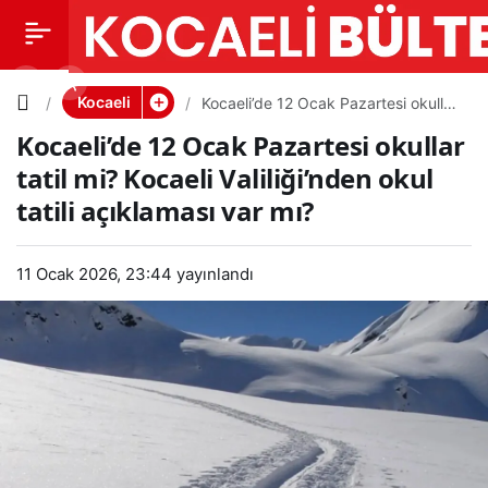
Kocaeli’d
0
PAYLAŞ
e 12 Ocak
Kocaeli
Kocaeli’de 12 Ocak Pazartesi okullar
tatil mi? Kocaeli Valiliği’nden okul
Kocaeli’de 12 Ocak Pazartesi okullar
tatili açıklaması var mı?
Pazartesi
tatil mi? Kocaeli Valiliği’nden okul
tatili açıklaması var mı?
okullar
tatil mi?
11 Ocak 2026, 23:44
yayınlandı
Kocaeli
Valiliği’nd
en okul