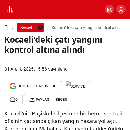
Yazı
Kocaeli’deki çatı yangını kontrol altına
Kocaeli
alındı
Kocaeli’deki çatı yangını
Boyutunu
kontrol altına alındı
Ayarla
Koc
31 Aralık 2025, 15:56
yayınlandı
0
PAYLAŞ
aeli’
GOOGLE'DA ABONE OL
Küçük
100%
Dev
deki
0
PAYLAŞ
BEĞEN
çatı
Varsayılana
Kocaeli’nin Başiskele ilçesinde bir beton santrali
ofisinin çatısında çıkan yangın hasara yol açtı.
yan
dön
Karadenizliler Mahallesi Kanalyolu Caddesi’ndeki