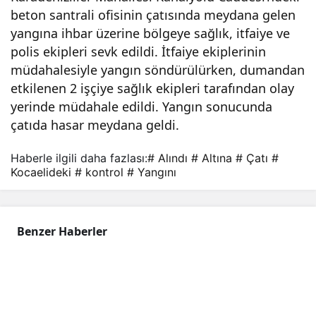
beton santrali ofisinin çatısında meydana gelen
gını
yangına ihbar üzerine bölgeye sağlık, itfaiye ve
polis ekipleri sevk edildi. İtfaiye ekiplerinin
kon
müdahalesiyle yangın söndürülürken, dumandan
etkilenen 2 işçiye sağlık ekipleri tarafından olay
trol
yerinde müdahale edildi. Yangın sonucunda
çatıda hasar meydana geldi.
altın
Haberle ilgili daha fazlası:
# Alındı
# Altına
# Çatı
#
Kocaelideki
# kontrol
# Yangını
a
alın
Benzer Haberler
dı