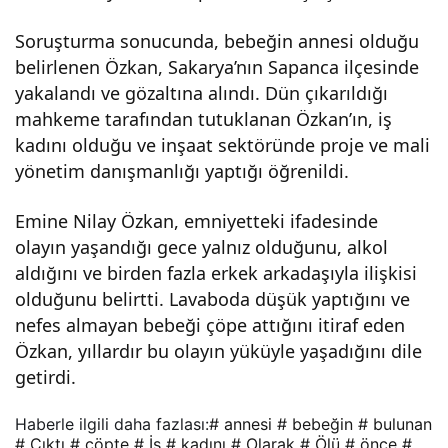
iş
Soruşturma sonucunda, bebeğin annesi olduğu
belirlenen Özkan, Sakarya’nın Sapanca ilçesinde
kadı
yakalandı ve gözaltına alındı. Dün çıkarıldığı
mahkeme tarafından tutuklanan Özkan’ın, iş
nı
kadını olduğu ve inşaat sektöründe proje ve mali
yönetim danışmanlığı yaptığı öğrenildi.
olar
Emine Nilay Özkan, emniyetteki ifadesinde
olayın yaşandığı gece yalnız olduğunu, alkol
ak
aldığını ve birden fazla erkek arkadaşıyla ilişkisi
olduğunu belirtti. Lavaboda düşük yaptığını ve
orta
nefes almayan bebeği çöpe attığını itiraf eden
Özkan, yıllardır bu olayın yüküyle yaşadığını dile
ya
getirdi.
çıktı
Haberle ilgili daha fazlası:
# annesi
# bebeğin
# bulunan
# Çıktı
# çöpte
# İş
# kadını
# Olarak
# Ölü
# önce
#