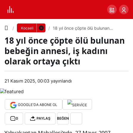
Yazı
18 yıl önce çöpte ölü bulunan
Kocaeli
bebeğin annesi, iş kadını olarak
18 yıl önce çöpte ölü bulunan
ortaya çıktı
Boyutunu
bebeğin annesi, iş kadını
Ayarla
olarak ortaya çıktı
18
0
PAYLAŞ
yıl
21 Kasım 2025, 00:03
yayınlandı
Küçük
100%
Dev
önc
GOOGLE'DA ABONE OL
e
Varsayılana
0
PAYLAŞ
BEĞEN
çöp
dön
Yahyakaptan Mahallesi’nde, 27 Mayıs 2007