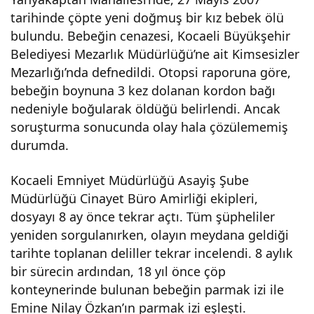
tarihinde çöpte yeni doğmuş bir kız bebek ölü
te
bulundu. Bebeğin cenazesi, Kocaeli Büyükşehir
Belediyesi Mezarlık Müdürlüğü’ne ait Kimsesizler
ölü
Mezarlığı’nda defnedildi. Otopsi raporuna göre,
bebeğin boynuna 3 kez dolanan kordon bağı
bulu
nedeniyle boğularak öldüğü belirlendi. Ancak
soruşturma sonucunda olay hala çözülememiş
nan
durumda.
beb
Kocaeli Emniyet Müdürlüğü Asayiş Şube
Müdürlüğü Cinayet Büro Amirliği ekipleri,
dosyayı 8 ay önce tekrar açtı. Tüm şüpheliler
eğin
yeniden sorgulanırken, olayın meydana geldiği
tarihte toplanan deliller tekrar incelendi. 8 aylık
ann
bir sürecin ardından, 18 yıl önce çöp
konteynerinde bulunan bebeğin parmak izi ile
esi,
Emine Nilay Özkan’ın parmak izi eşleşti.