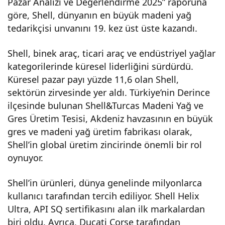
Pazar Analizi ve Değerlendirme 2025” raporuna
göre, Shell, dünyanın en büyük madeni yağ
eni
tedarikçisi unvanını 19. kez üst üste kazandı.
Yağ
Shell, binek araç, ticari araç ve endüstriyel yağlar
kategorilerinde küresel liderliğini sürdürdü.
Paz
Küresel pazar payı yüzde 11,6 olan Shell,
sektörün zirvesinde yer aldı. Türkiye’nin Derince
arın
ilçesinde bulunan Shell&Turcas Madeni Yağ ve
Gres Üretim Tesisi, Akdeniz havzasının en büyük
da
gres ve madeni yağ üretim fabrikası olarak,
Shell’in global üretim zincirinde önemli bir rol
19
oynuyor.
Shell’in ürünleri, dünya genelinde milyonlarca
Yıldı
kullanıcı tarafından tercih ediliyor. Shell Helix
Ultra, API SQ sertifikasını alan ilk markalardan
r
biri oldu. Ayrıca, Ducati Corse tarafından