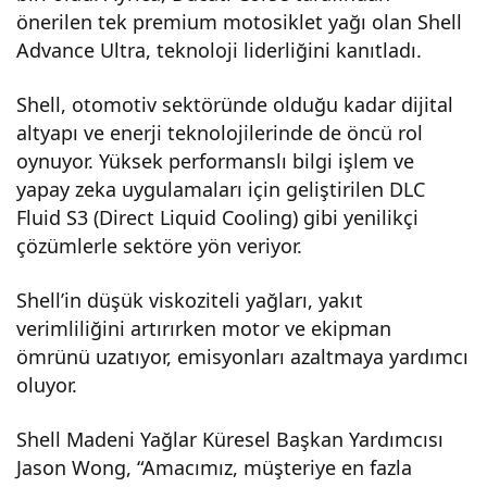
önerilen tek premium motosiklet yağı olan Shell
Lide
Advance Ultra, teknoloji liderliğini kanıtladı.
rliği
Shell, otomotiv sektöründe olduğu kadar dijital
altyapı ve enerji teknolojilerinde de öncü rol
ni
oynuyor. Yüksek performanslı bilgi işlem ve
yapay zeka uygulamaları için geliştirilen DLC
Sür
Fluid S3 (Direct Liquid Cooling) gibi yenilikçi
çözümlerle sektöre yön veriyor.
dür
Shell’in düşük viskoziteli yağları, yakıt
verimliliğini artırırken motor ve ekipman
üyo
ömrünü uzatıyor, emisyonları azaltmaya yardımcı
oluyor.
r
Shell Madeni Yağlar Küresel Başkan Yardımcısı
Jason Wong, “Amacımız, müşteriye en fazla