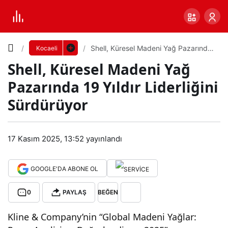
Yazı
Shell, Küresel Madeni Yağ Pazarında
Kocaeli
19 Yıldır Liderliğini Sürdürüyor
Shell, Küresel Madeni Yağ
Boyutunu
Pazarında 19 Yıldır Liderliğini
Ayarla
Sürdürüyor
Shel
0
PAYLAŞ
l,
17 Kasım 2025, 13:52
yayınlandı
Küçük
100%
Dev
Kür
GOOGLE'DA ABONE OL
esel
Varsayılana
0
PAYLAŞ
BEĞEN
Kline & Company’nin “Global Madeni Yağlar:
Mad
dön