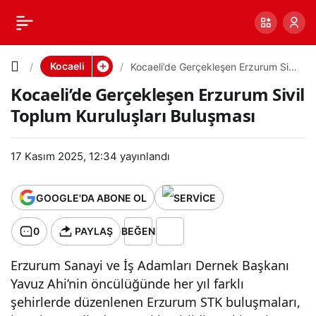
Kocaeli’d
0
PAYLAŞ
e
Kocaeli
Kocaeli’de Gerçekleşen Erzurum Sivil
Toplum Kuruluşları Buluşması
Kocaeli’de Gerçekleşen Erzurum Sivil
Gerçekle
Toplum Kuruluşları Buluşması
şen
17 Kasım 2025, 12:34
yayınlandı
Erzurum
GOOGLE'DA ABONE OL
Sivil
0
PAYLAŞ
BEĞEN
Toplum
Erzurum Sanayi ve İş Adamları Dernek Başkanı
Yavuz Ahi’nin öncülüğünde her yıl farklı
Kuruluşla
şehirlerde düzenlenen Erzurum STK buluşmaları,