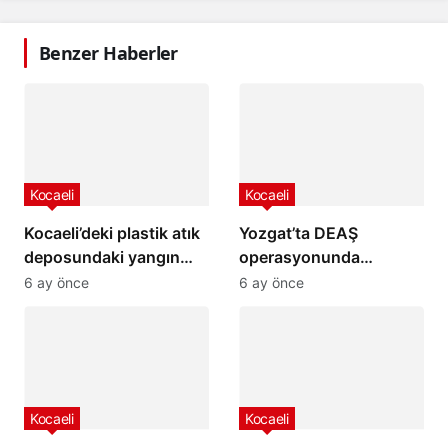
Benzer Haberler
Kocaeli
Kocaeli
Kocaeli’deki plastik atık
Yozgat’ta DEAŞ
deposundaki yangın
operasyonunda
kontrol altına alındı.
yakalanan şüpheli
6 ay önce
6 ay önce
tutuklandı,
Kocaeli
Kocaeli