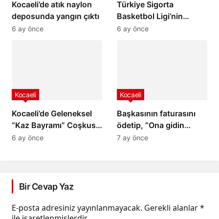
Kocaeli’de atık naylon
Türkiye Sigorta
deposunda yangın çıktı
Basketbol Ligi’nin
Türkiye’deki Yeri
6 ay önce
6 ay önce
Kocaeli
Kocaeli
Kocaeli’de Geleneksel
Başkasının faturasını
“Kaz Bayramı” Coşkusu
ödetip, “Ona gidin
Yaşandı
ödettirin” dediler.
6 ay önce
7 ay önce
Bir Cevap Yaz
E-posta adresiniz yayınlanmayacak.
Gerekli alanlar
*
ile işaretlenmişlerdir