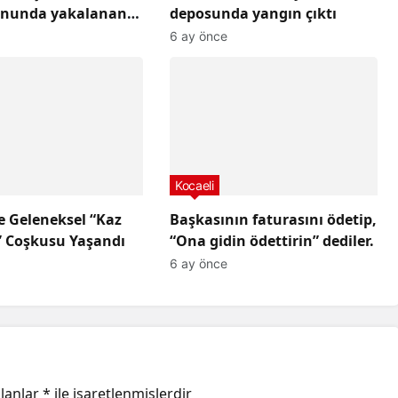
onunda yakalanan
deposunda yangın çıktı
tutuklandı,
6 ay önce
Kocaeli
e Geleneksel “Kaz
Başkasının faturasını ödetip,
 Coşkusu Yaşandı
“Ona gidin ödettirin” dediler.
6 ay önce
alanlar
*
ile işaretlenmişlerdir