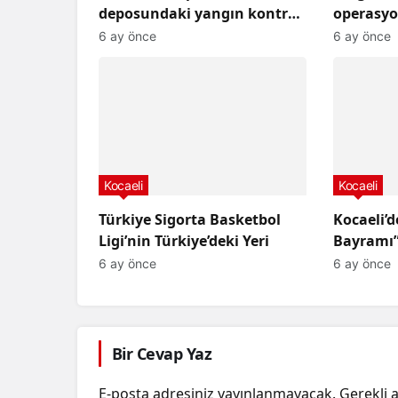
deposundaki yangın kontrol
operasy
altına alındı.
şüpheli 
6 ay önce
6 ay önce
Kocaeli
Kocaeli
Türkiye Sigorta Basketbol
Kocaeli’d
Ligi’nin Türkiye’deki Yeri
Bayramı”
6 ay önce
6 ay önce
Bir Cevap Yaz
E-posta adresiniz yayınlanmayacak.
Gerekli 