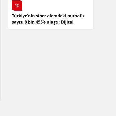
10
Türkiye’nin siber alemdeki muhafız
sayısı 8 bin 455’e ulaştı: Dijital
güvenliğimizi korumak için
çalışmalar artıyor!