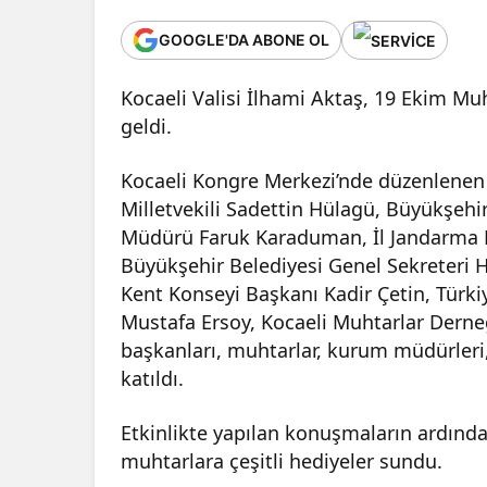
GOOGLE'DA ABONE OL
Kocaeli Valisi İlhami Aktaş, 19 Ekim M
geldi.
Kocaeli Kongre Merkezi’nde düzenlenen et
Milletvekili Sadettin Hülagü, Büyükşehi
Müdürü Faruk Karaduman, İl Jandarma K
Büyükşehir Belediyesi Genel Sekreteri H
Kent Konseyi Başkanı Kadir Çetin, Türk
Mustafa Ersoy, Kocaeli Muhtarlar Derneğ
başkanları, muhtarlar, kurum müdürleri, 
katıldı.
Etkinlikte yapılan konuşmaların ardınd
muhtarlara çeşitli hediyeler sundu.