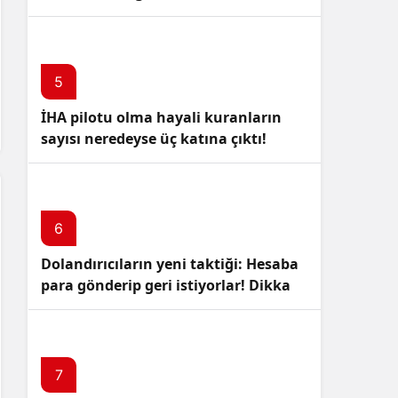
5
İHA pilotu olma hayali kuranların
sayısı neredeyse üç katına çıktı!
6
Dolandırıcıların yeni taktiği: Hesaba
para gönderip geri istiyorlar! Dikkat
Edin!
7