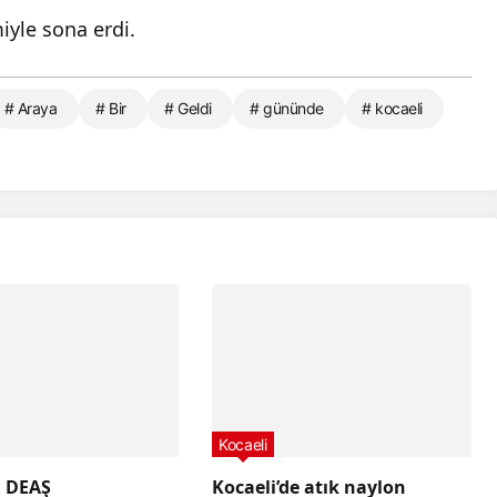
iyle sona erdi.
# Araya
# Bir
# Geldi
# gününde
# kocaeli
Kocaeli
a DEAŞ
Kocaeli’de atık naylon