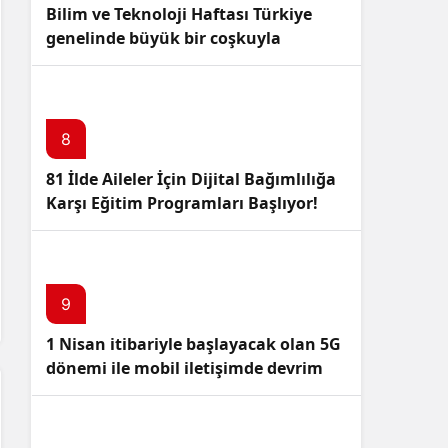
Bilim ve Teknoloji Haftası Türkiye
genelinde büyük bir coşkuyla
kutlandı: İşte Etkinlikler ve
Kutlamalar!
8
81 İlde Aileler İçin Dijital Bağımlılığa
Karşı Eğitim Programları Başlıyor!
9
1 Nisan itibariyle başlayacak olan 5G
dönemi ile mobil iletişimde devrim
başlıyor!