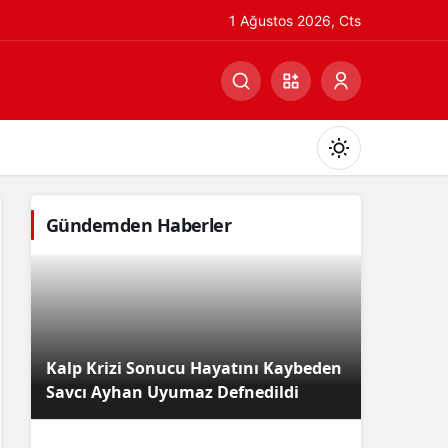
1 Ağustos 2026, Cts
Gündemden Haberler
Gündüz Modu
Gündüz modunu seçin.
Kalp Krizi Sonucu Hayatını Kaybeden
Gece Modu
Savcı Ayhan Uyumaz Defnedildi
Gece modunu seçin.