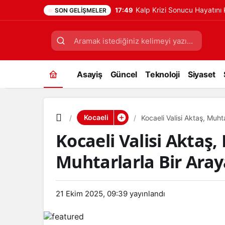
Kalp Krizi Sonucu Hayatın
17:49
SON GELIŞMELER
Asayiş
Güncel
Teknoloji
Siyaset
Kocaeli
Kocaeli Valisi Aktaş, Muht
Kocaeli Valisi Aktaş
Muhtarlarla Bir Aray
21 Ekim 2025, 09:39
yayınlandı