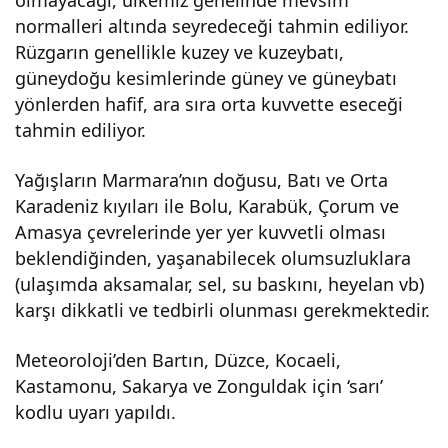
olmayacağı, ülkemiz genelinde mevsim
normalleri altında seyredeceği tahmin ediliyor.
Bem
Rüzgarın genellikle kuzey ve kuzeybatı,
güneydoğu kesimlerinde güney ve güneybatı
bey
yönlerden hafif, ara sıra orta kuvvette eseceği
tahmin ediliyor.
az
Yağışların Marmara’nın doğusu, Batı ve Orta
bir
Karadeniz kıyıları ile Bolu, Karabük, Çorum ve
Amasya çevrelerinde yer yer kuvvetli olması
örtü
beklendiğinden, yaşanabilecek olumsuzluklara
(ulaşımda aksamalar, sel, su baskını, heyelan vb)
yle
karşı dikkatli ve tedbirli olunması gerekmektedir.
kapl
Meteoroloji’den Bartın, Düzce, Kocaeli,
Kastamonu, Sakarya ve Zonguldak için ‘sarı’
kodlu uyarı yapıldı.
ana