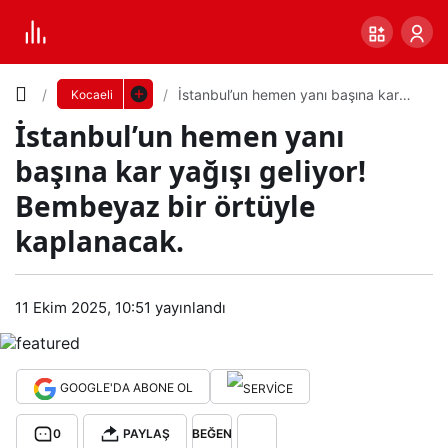
Yazı
İstanbul’un hemen yanı başına kar
Kocaeli
yağışı geliyor! Bembeyaz bir örtüyle
İstanbul’un hemen yanı
kaplanacak.
Boyutunu
başına kar yağışı geliyor!
Ayarla
Bembeyaz bir örtüyle
İsta
kaplanacak.
0
PAYLAŞ
nbul
Küçük
100%
Dev
11 Ekim 2025, 10:51
yayınlandı
’un
hem
Varsayılana
GOOGLE'DA ABONE OL
en
dön
0
PAYLAŞ
BEĞEN