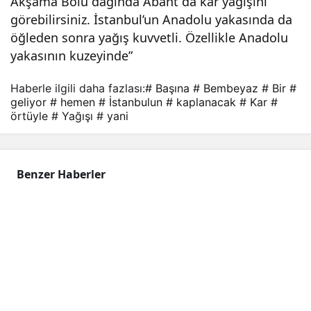
Akşama Bolu dağında Abant da kar yağışını
görebilirsiniz. İstanbul’un Anadolu yakasında da
öğleden sonra yağış kuvvetli. Özellikle Anadolu
yakasının kuzeyinde”
Haberle ilgili daha fazlası:
# Başına
# Bembeyaz
# Bir
#
geliyor
# hemen
# İstanbulun
# kaplanacak
# Kar
#
örtüyle
# Yağışı
# yani
Benzer Haberler