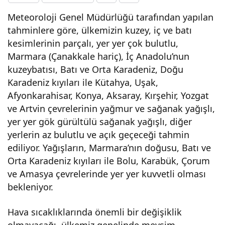
Meteoroloji Genel Müdürlüğü tarafından yapılan
yanı
tahminlere göre, ülkemizin kuzey, iç ve batı
kesimlerinin parçalı, yer yer çok bulutlu,
başı
Marmara (Çanakkale hariç), İç Anadolu’nun
kuzeybatısı, Batı ve Orta Karadeniz, Doğu
na
Karadeniz kıyıları ile Kütahya, Uşak,
Afyonkarahisar, Konya, Aksaray, Kırşehir, Yozgat
kar
ve Artvin çevrelerinin yağmur ve sağanak yağışlı,
yer yer gök gürültülü sağanak yağışlı, diğer
yağı
yerlerin az bulutlu ve açık geçeceği tahmin
ediliyor. Yağışların, Marmara’nın doğusu, Batı ve
şı
Orta Karadeniz kıyıları ile Bolu, Karabük, Çorum
ve Amasya çevrelerinde yer yer kuvvetli olması
geli
bekleniyor.
yor!
Hava sıcaklıklarında önemli bir değişiklik