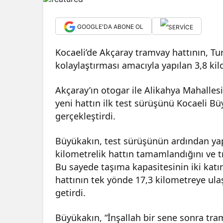
GOOGLE'DA ABONE OL
Kocaeli’de Akçaray tramvay hattının, T
kolaylaştırması amacıyla yapılan 3,8 ki
Akçaray’ın otogar ile Alikahya Mahalles
yeni hattın ilk test sürüşünü Kocaeli B
gerçekleştirdi.
Büyükakın, test sürüşünün ardından yapt
kilometrelik hattın tamamlandığını ve tra
Bu sayede taşıma kapasitesinin iki katı
hattının tek yönde 17,3 kilometreye ulaş
getirdi.
Büyükakın, “İnşallah bir sene sonra tra