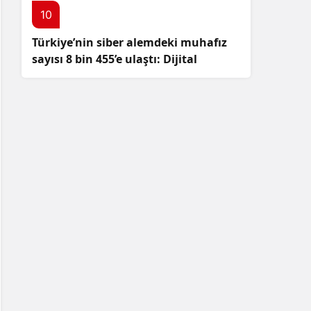
10
Türkiye’nin siber alemdeki muhafız
sayısı 8 bin 455’e ulaştı: Dijital
güvenliğimizi korumak için
çalışmalar artıyor!