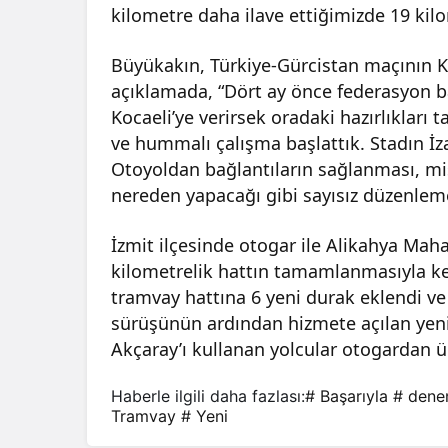
kilometre daha ilave ettiğimizde 19 kilo
Büyükakın, Türkiye-Gürcistan maçının Ko
açıklamada, “Dört ay önce federasyon b
Kocaeli’ye verirsek oradaki hazırlıkları
ve hummalı çalışma başlattık. Stadın İz
Otoyoldan bağlantıların sağlanması, mis
nereden yapacağı gibi sayısız düzenleme
İzmit ilçesinde otogar ile Alikahya Mah
kilometrelik hattın tamamlanmasıyla ke
tramvay hattına 6 yeni durak eklendi ve
sürüşünün ardından hizmete açılan yeni
Akçaray’ı kullanan yolcular otogardan ü
Haberle ilgili daha fazlası:
# Başarıyla
# den
Tramvay
# Yeni