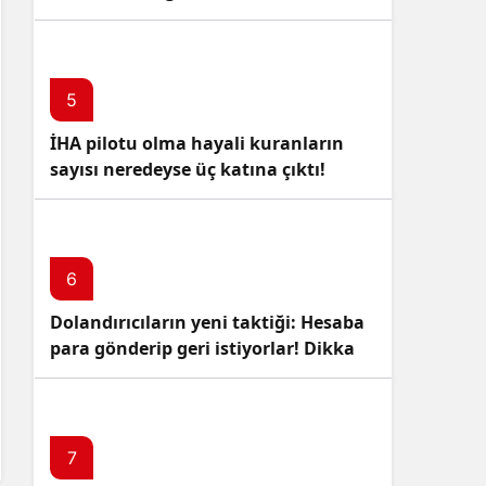
5
İHA pilotu olma hayali kuranların
sayısı neredeyse üç katına çıktı!
6
Dolandırıcıların yeni taktiği: Hesaba
para gönderip geri istiyorlar! Dikkat
Edin!
7