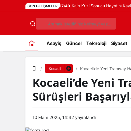
Kalp Krizi Sonucu Hayatını Ka
17:49
SON GELIŞMELER
Asayiş
Güncel
Teknoloji
Siyaset
Kocaeli’de Yeni Tramvay H
Kocaeli
Kocaeli’de Yeni 
Sürüşleri Başarı
10 Ekim 2025, 14:42
yayınlandı