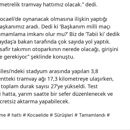
metrelik tramvay hattımız olacak.” dedi.
caeli’de oynanacak olmasına ilişkin yaptığı
aşkanımız aradı. Dedi ki ‘Başkanım milli maçı
 tamamlama imkanı olur mu?’ Biz de ‘Tabii ki’ dedik
aydaş’a bakan tarafında çok sayıda yol yaptık.
afir takımın otoparkının nerede olacağı, girişini
 gerekiyor.” şeklinde konuştu.
allesi’ndeki stadyum arasında yapılan 3,8
ntteki tramvay ağı 17,3 kilometreye ulaşırken,
 toplam durak sayısı 27’ye yükseldi. Test
 hatta, yarım saatte bir sefer düzenlenecek ve
cretsiz aktarma yapabilecek.
eme
# hattı
# Kocaelide
# Sürüşleri
# Tamamlandı
#