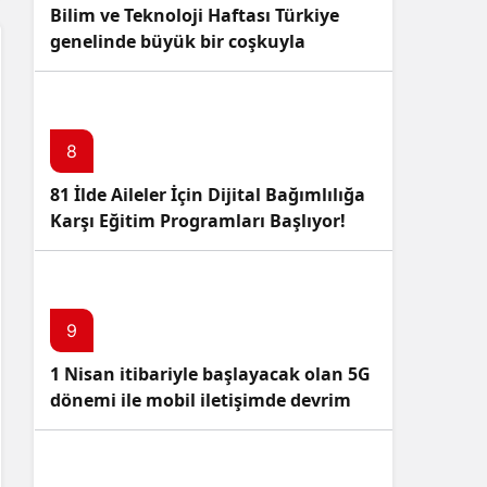
Bilim ve Teknoloji Haftası Türkiye
genelinde büyük bir coşkuyla
kutlandı: İşte Etkinlikler ve
Kutlamalar!
8
81 İlde Aileler İçin Dijital Bağımlılığa
Karşı Eğitim Programları Başlıyor!
9
1 Nisan itibariyle başlayacak olan 5G
dönemi ile mobil iletişimde devrim
başlıyor!