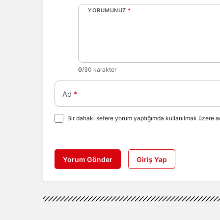
YORUMUNUZ
*
0
/30 karakter
Ad
*
Bir dahaki sefere yorum yaptığımda kullanılmak üzere ad
Yorum Gönder
Giriş Yap