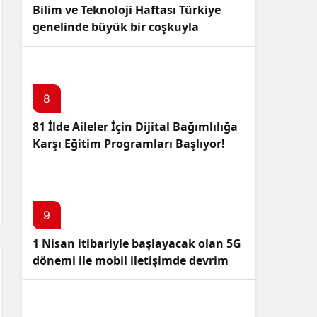
Bilim ve Teknoloji Haftası Türkiye
genelinde büyük bir coşkuyla
kutlandı: İşte Etkinlikler ve
Kutlamalar!
8
81 İlde Aileler İçin Dijital Bağımlılığa
Karşı Eğitim Programları Başlıyor!
9
1 Nisan itibariyle başlayacak olan 5G
dönemi ile mobil iletişimde devrim
başlıyor!