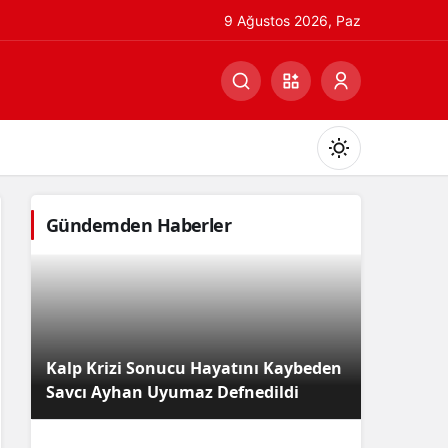
9 Ağustos 2026, Paz
Gündemden Haberler
Gündüz Modu
Gündüz modunu seçin.
Kalp Krizi Sonucu Hayatını Kaybeden
Gece Modu
Savcı Ayhan Uyumaz Defnedildi
Gece modunu seçin.