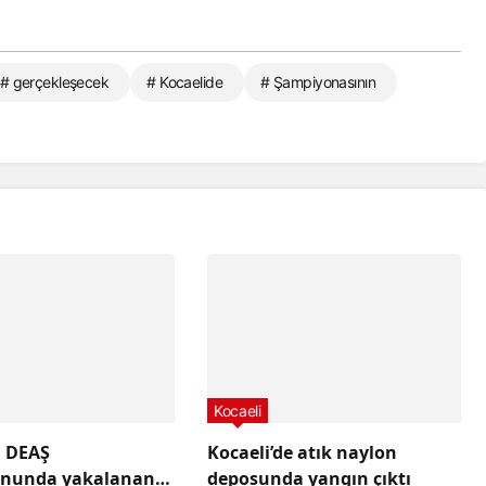
# gerçekleşecek
# Kocaelide
# Şampiyonasının
Kocaeli
a DEAŞ
Kocaeli’de atık naylon
onunda yakalanan
deposunda yangın çıktı