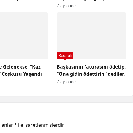
tutuklandı,
7 ay önce
Kocaeli
e Geleneksel “Kaz
Başkasının faturasını ödetip,
 Coşkusu Yaşandı
“Ona gidin ödettirin” dediler.
7 ay önce
alanlar
*
ile işaretlenmişlerdir