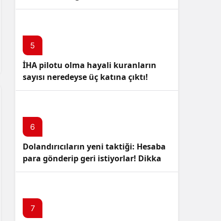
5
İHA pilotu olma hayali kuranların
sayısı neredeyse üç katına çıktı!
6
Dolandırıcıların yeni taktiği: Hesaba
para gönderip geri istiyorlar! Dikkat
Edin!
7