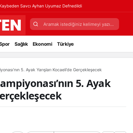
ı Kaybeden Savcı Ayhan Uyumaz Defnedildi
Spor
Sağlık
Ekonomi
Türkiye
onası’nın 5. Ayak Yarışları Kocaeli’de Gerçekleşecek
ampiyonası’nın 5. Ayak
Gerçekleşecek