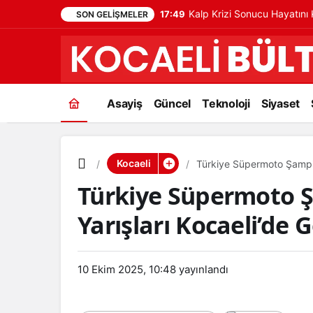
Kalp Krizi Sonucu Hayatın
17:49
SON GELIŞMELER
Asayiş
Güncel
Teknoloji
Siyaset
Kocaeli
Türkiye Süpermoto Şampiy
Türkiye Süpermoto Ş
Yarışları Kocaeli’de 
10 Ekim 2025, 10:48
yayınlandı