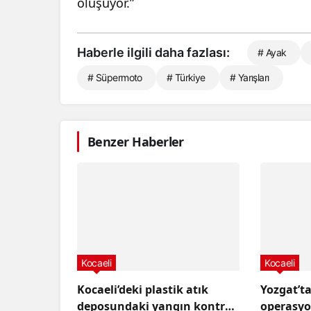
oluşuyor.”
Haberle ilgili daha fazlası:
# Ayak
# Süpermoto
# Türkiye
# Yarışları
Benzer Haberler
Kocaeli
Kocaeli
Kocaeli’deki plastik atık
Yozgat’t
deposundaki yangın kontrol
operasy