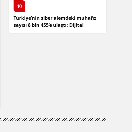
10
Türkiye’nin siber alemdeki muhafız
sayısı 8 bin 455’e ulaştı: Dijital
güvenliğimizi korumak için
çalışmalar artıyor!