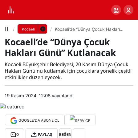
Yazı
Kocaeli’de “Dünya Çocuk Hakları
Kocaeli
Günü” Kutlanacak
Kocaeli’de “Dünya Çocuk
Boyutunu
Hakları Günü” Kutlanacak
Ayarla
Koc
Kocaeli Büyükşehir Belediyesi, 20 Kasım Dünya Çocuk
Hakları Günü'nü kutlamak için çocuklara yönelik çeşitli
0
PAYLAŞ
etkinlikler düzenleyecek.
aeli’
Küçük
100%
Dev
19 Kasım 2024, 12:08
yayınlandı
de
“Dü
Varsayılana
GOOGLE'DA ABONE OL
nya
dön
0
PAYLAŞ
BEĞEN