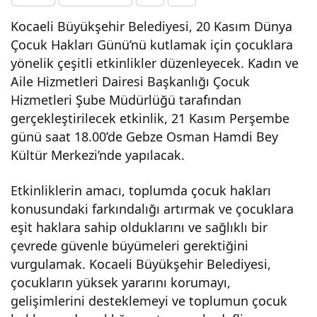
Çoc
Kocaeli Büyükşehir Belediyesi, 20 Kasım Dünya
Çocuk Hakları Günü’nü kutlamak için çocuklara
yönelik çeşitli etkinlikler düzenleyecek. Kadın ve
uk
Aile Hizmetleri Dairesi Başkanlığı Çocuk
Hizmetleri Şube Müdürlüğü tarafından
Hakl
gerçekleştirilecek etkinlik, 21 Kasım Perşembe
günü saat 18.00’de Gebze Osman Hamdi Bey
arı
Kültür Merkezi’nde yapılacak.
Gün
Etkinliklerin amacı, toplumda çocuk hakları
konusundaki farkındalığı artırmak ve çocuklara
ü”
eşit haklara sahip olduklarını ve sağlıklı bir
çevrede güvenle büyümeleri gerektiğini
Kutl
vurgulamak. Kocaeli Büyükşehir Belediyesi,
çocukların yüksek yararını korumayı,
ana
gelişimlerini desteklemeyi ve toplumun çocuk